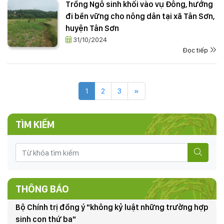
Trồng Ngô sinh khối vào vụ Đông, hướng
đi bền vững cho nông dân tại xã Tân Sơn,
huyện Tân Sơn
31/10/2024
THÔNG BÁO Kết quả tổng điều tra tình hình sinh vật
Đọc tiếp
gây hại (SVGH) đầu vụ, dự báo SVGH trên cây lúa vụ
Mùa 2026
22/07/2026
1
2
3
»
CÔNG ĐIỆN V/v đảm bảo an toàn hạ du khi xả lũ hồ
thủy điện Hòa Bình
TÌM KIẾM
18/07/2025
50 năm ngày giải phóng miền Nam, thống nhất đất
nước (30/4/1975-30/4/2025)
13/03/2025
THÔNG BÁO
Bộ Chính trị đồng ý "không kỷ luật những trường hợp
sinh con thứ ba"
19/02/2025