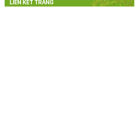
LIÊN KẾT TRANG
TRANG THÔNG TIN ĐIỆN TỬ HỘI NÔNG
DÂN TỈNH PHÚ THỌ
Cơ quan chủ quản:
Hội nông dân tỉnh Phú Thọ
Người chịu trách nhiệm chính:
Đ/c Hoàng Xuân Giao - Chủ tịch
Hội Nông dân tỉnh Phú Thọ
Điện thoại:
0210.3846.658 -
Fax:
0210.3816.393
Email:
thongtinhndphutho@gmail.com
Địa chỉ:
Phố Tân Việt, phường Việt Trì, tỉnh Phú Thọ
Thiết kế và Phát triển:
Trung tâm CNTT và Truyền thông - Sở
Thông tin và Truyền thông Phú Thọ
Khách online:
13