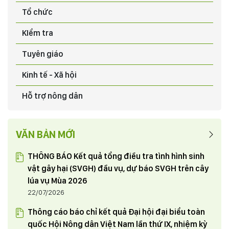
CHƯƠNG TRÌNH HỖ TRỢ PHÁT TRIỂN SẢN XUẤT CHO
Tổ chức
NÔNG DÂN XÃ THẠCH SƠN TỪ DỰ ÁN “CHĂN NUÔI BÒ
SNH SẢN”
KIểm tra
03/06/2024
Tuyên giáo
Chia tay đồng chí Dương Đình Khắc nhận nhiệm vụ
mới và đón đồng chí Quyền Mạnh Cường - Trưởng
Kinh tế - Xã hội
phòng Tổng hợp Văn phòng Tỉnh uỷ điều động và chỉ
định tham gia Đảng đoàn Hội Nông dân tỉnh từ ngày
03/06/2024
Hỗ trợ nông dân
1/6/2024
HỘI NÔNG DÂN TỈNH PHÚ THỌ THAM GIA TUẦN HÀNG
GIỚI THIỆU, QUẢNG BÁ SẢN PHẨM NÔNG NGHIỆP TIÊU
VĂN BẢN MỚI
BIỂU, CHẤT LƯỢNG CAO THÂN THIỆN VỚI MÔI TRƯỜNG
TẠI THỦ ĐÔ HÀ NỘI
23/05/2024
THÔNG BÁO Kết quả tổng điều tra tình hình sinh
vật gây hại (SVGH) đầu vụ, dự báo SVGH trên cây
lúa vụ Mùa 2026
22/07/2026
Thông cáo báo chỉ kết quả Đại hội đại biểu toàn
quốc Hội Nông dân Việt Nam lần thứ IX, nhiệm kỳ