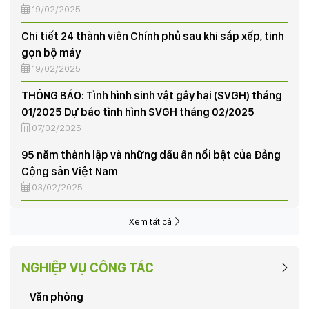
Chi tiết 24 thành viên Chính phủ sau khi sắp xếp, tinh
gọn bộ máy
19/02/2025
THÔNG BÁO: Tình hình sinh vật gây hại (SVGH) tháng
01/2025 Dự báo tình hình SVGH tháng 02/2025
07/02/2025
95 năm thành lập và những dấu ấn nổi bật của Đảng
Cộng sản Việt Nam
03/02/2025
Tập huấn nghiệp vụ vay vốn Quỹ hỗ trợ nông dân
03/06/2024
Xem tất cả
NÔNG DÂN XÃ HƯƠNG NỘN THU HOẠCH LÚA VỤ CHIÊM
XUÂN, TRIỂN KHAI KẾ HOẠCH SẢN XUẤT VỤ MÙA NĂM
NGHIỆP VỤ CÔNG TÁC
2024
03/06/2024
Văn phòng