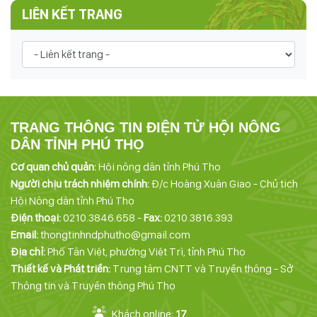
LIÊN KẾT TRANG
TRANG THÔNG TIN ĐIỆN TỬ HỘI NÔNG
DÂN TỈNH PHÚ THỌ
Cơ quan chủ quản:
Hội nông dân tỉnh Phú Thọ
Người chịu trách nhiệm chính:
Đ/c Hoàng Xuân Giao - Chủ tịch
Hội Nông dân tỉnh Phú Thọ
Điện thoại:
0210.3846.658 -
Fax:
0210.3816.393
Email:
thongtinhndphutho@gmail.com
Địa chỉ:
Phố Tân Việt, phường Việt Trì, tỉnh Phú Thọ
Thiết kế và Phát triển:
Trung tâm CNTT và Truyền thông - Sở
Thông tin và Truyền thông Phú Thọ
Khách online:
17