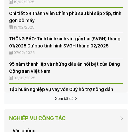
THÔNG BÁO: Tình hình sinh vật gây hại (SVGH) tháng
01/2025 Dự báo tình hình SVGH tháng 02/2025
07/02/2025
95 năm thành lập và những dấu ấn nổi bật của Đảng
Cộng sản Việt Nam
03/02/2025
Tập huấn nghiệp vụ vay vốn Quỹ hỗ trợ nông dân
03/06/2024
NÔNG DÂN XÃ HƯƠNG NỘN THU HOẠCH LÚA VỤ CHIÊM
XUÂN, TRIỂN KHAI KẾ HOẠCH SẢN XUẤT VỤ MÙA NĂM
2024
03/06/2024
Xem tất cả
CHƯƠNG TRÌNH HỖ TRỢ PHÁT TRIỂN SẢN XUẤT CHO
NÔNG DÂN XÃ THẠCH SƠN TỪ DỰ ÁN “CHĂN NUÔI BÒ
NGHIỆP VỤ CÔNG TÁC
SNH SẢN”
03/06/2024
Văn phòng