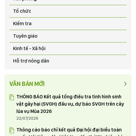
Chia tay đồng chí Dương Đình Khắc nhận nhiệm vụ
Tổ chức
mới và đón đồng chí Quyền Mạnh Cường - Trưởng
phòng Tổng hợp Văn phòng Tỉnh uỷ điều động và chỉ
KIểm tra
định tham gia Đảng đoàn Hội Nông dân tỉnh từ ngày
03/06/2024
Tuyên giáo
1/6/2024
HỘI NÔNG DÂN TỈNH PHÚ THỌ THAM GIA TUẦN HÀNG
Kinh tế - Xã hội
GIỚI THIỆU, QUẢNG BÁ SẢN PHẨM NÔNG NGHIỆP TIÊU
BIỂU, CHẤT LƯỢNG CAO THÂN THIỆN VỚI MÔI TRƯỜNG
Hỗ trợ nông dân
TẠI THỦ ĐÔ HÀ NỘI
23/05/2024
VĂN BẢN MỚI
THÔNG BÁO Kết quả tổng điều tra tình hình sinh
vật gây hại (SVGH) đầu vụ, dự báo SVGH trên cây
lúa vụ Mùa 2026
22/07/2026
Thông cáo báo chỉ kết quả Đại hội đại biểu toàn