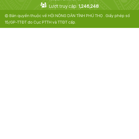
Lượt truy cập:
1,246,248
© Bản quyền thuộc về HỘI NÔNG DÂN TỈNH PHÚ THỌ . Giấy phép số
15/GP-TTĐT do Cục PTTH và TTÐT cấp.