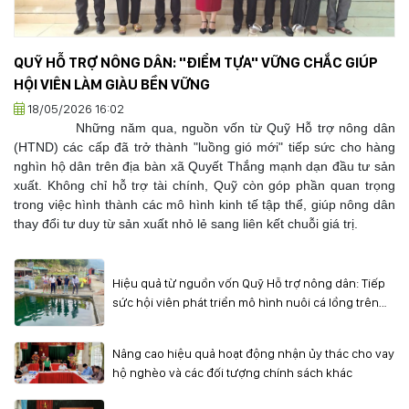
QUỸ HỖ TRỢ NÔNG DÂN: "ĐIỂM TỰA" VỮNG CHẮC GIÚP
HỘI VIÊN LÀM GIÀU BỀN VỮNG
18/05/2026 16:02
Những năm qua, nguồn vốn từ Quỹ Hỗ trợ nông dân
(HTND) các cấp đã trở thành "luồng gió mới" tiếp sức cho hàng
nghìn hộ dân trên địa bàn xã Quyết Thắng mạnh dạn đầu tư sản
xuất. Không chỉ hỗ trợ tài chính, Quỹ còn góp phần quan trọng
trong việc hình thành các mô hình kinh tế tập thể, giúp nông dân
thay đổi tư duy từ sản xuất nhỏ lẻ sang liên kết chuỗi giá trị.
Hiệu quả từ nguồn vốn Quỹ Hỗ trợ nông dân: Tiếp
sức hội viên phát triển mô hình nuôi cá lồng trên
lòng hồ Sông Đà
Nâng cao hiệu quả hoạt động nhận ủy thác cho vay
hộ nghèo và các đối tượng chính sách khác