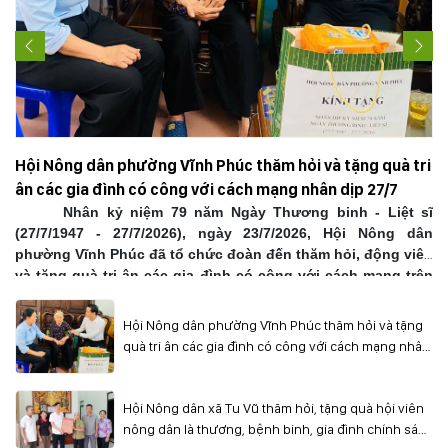
Hộ
dâ
N
Hội Nông dân phường Vĩnh Phúc thăm hỏi và tặng quà tri
N
ân các gia đình có công với cách mạng nhân dịp 27/7
hủ
(2
Nhân kỷ niệm 79 năm Ngày Thương binh - Liệt sĩ
ăn
đ
(27/7/1947 - 27/7/2026), ngày 23/7/2026, Hội Nông dân
ền
dâ
phường Vĩnh Phúc đã tổ chức đoàn đến thăm hỏi, động viên
ế -
Vi
và tặng quà tri ân các gia đình có công với cách mạng trên
 xã
địa bàn phường.
 là
ội
Hội Nông dân phường Vĩnh Phúc thăm hỏi và tặng
ãi
quà tri ân các gia đình có công với cách mạng nhân
hà
dịp 27/7
Hội Nông dân xã Tu Vũ thăm hỏi, tặng quà hội viên
nông dân là thương, bệnh binh, gia đình chính sách