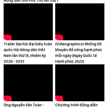
Nông dân tỉnh Phú Thọ lần thứ I
CÔNG ĐIỆN V/v đảm bảo an toàn hạ du khi xả lũ hồ
thủy điện Hòa Bình
18/07/2025
50 năm ngày giải phóng miền Nam, thống nhất đất
nước (30/4/1975-30/4/2025)
13/03/2025
Bộ Chính trị đồng ý "không kỷ luật những trường hợp
Trailer Đại hội đại biểu toàn
(Videographics) Những lời
sinh con thứ ba"
quốc Hội Nông dân Việt
khuyên để sống hạnh phúc
19/02/2025
Nam lần thứ IX, nhiệm kỳ
mỗi ngày (Ngày Quốc tế
2026 - 2031
Hạnh phúc 20/3)
Chi tiết 24 thành viên Chính phủ sau khi sắp xếp, tinh
gọn bộ máy
19/02/2025
THÔNG BÁO: Tình hình sinh vật gây hại (SVGH) tháng
01/2025 Dự báo tình hình SVGH tháng 02/2025
07/02/2025
Ông Nguyễn Văn Toàn -
Chương trình đồng diễn
95 năm thành lập và những dấu ấn nổi bật của Đảng