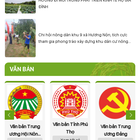
ĐÌNH
Chi hội nông dân khu 9 xã Hương Nộn, tích cực
tham gia phong trào xây dựng khu dân cư nông
thôn mới kiểu mẫu
VĂN BẢN
Văn bản Tỉnh Phú
Văn bản Trung
Văn bản Trung
Thọ
ương Hội Nông
ương Đảng