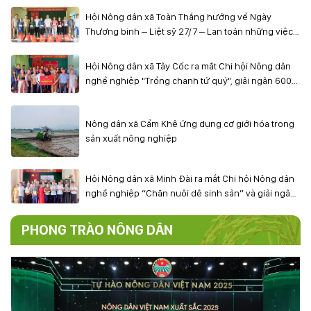
Hội Nông dân xã Toàn Thắng hướng về Ngày
Thương binh – Liệt sỹ 27/7 – Lan toản những việc
làm ý nghĩa
Hội Nông dân xã Tây Cốc ra mắt Chi hội Nông dân
nghề nghiệp "Trồng chanh tứ quý", giải ngân 600
triệu đồng Quỹ Hỗ trợ nông dân
Nông dân xã Cẩm Khê ứng dụng cơ giới hóa trong
sản xuất nông nghiệp
Hội Nông dân xã Minh Đài ra mắt Chi hội Nông dân
nghề nghiệp “Chăn nuôi dê sinh sản” và giải ngân
vốn Quỹ Hỗ trợ nông dân
PHONG TRÀO NÔNG DÂN