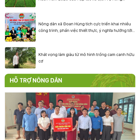
nghiệp – điện năng Phương Xá xã Cẩm Khê
Nông dân xã Đoan Hùng tích cực triển khai nhiều
công trình, phần việc thiết thực, ý nghĩa hướng tới
chào mừng Đại hội đại biểu Hội Nông dân tỉnh Phú
Thọ lần thứ I, nhiệm kỳ 2025–2030.
Khát vọng làm giàu từ mô hình trồng cam canh hữu
cơ
HỖ TRỢ NÔNG DÂN