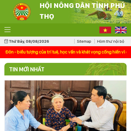
HỘI NÔNG DÂN TỈNH PHÚ
THỌ
Thứ Bảy, 08/08/2026
Sitemap
Hòm thư nội bộ
của trí tuệ, học vấn và khát vọng cống hiến vì đất nước!>>> <<<Phát
TIN MỚI NHẤT