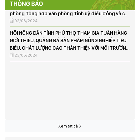
1/6/2024
THÔNG BÁO
HỘI NÔNG DÂN TỈNH PHÚ THỌ THAM GIA TUẦN HÀNG
GIỚI THIỆU, QUẢNG BÁ SẢN PHẨM NÔNG NGHIỆP TIÊU
BIỂU, CHẤT LƯỢNG CAO THÂN THIỆN VỚI MÔI TRƯỜNG
TẠI THỦ ĐÔ HÀ NỘI
23/05/2024
Xem tất cả