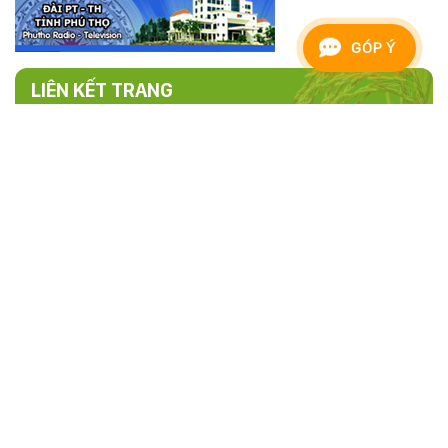
GÓP Ý
LIÊN KẾT TRANG
TRANG THÔNG TIN ĐIỆN TỬ HỘI NÔNG
DÂN TỈNH PHÚ THỌ
Cơ quan chủ quản:
Hội nông dân tỉnh Phú Thọ
Người chịu trách nhiệm chính:
Đ/c Hoàng Xuân Giao - Chủ tịch
Hội Nông dân tỉnh Phú Thọ
Điện thoại:
0210.3846.658 -
Fax:
0210.3816.393
Email:
thongtinhndphutho@gmail.com
Địa chỉ:
Phố Tân Việt, phường Việt Trì, tỉnh Phú Thọ