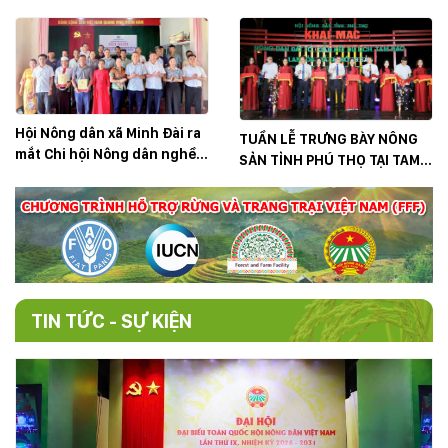
xuất nông nghiệp
Mùa 2026
Hội Nông dân xã Minh Đài ra
TUẦN LỄ TRƯNG BÀY NÔNG
mắt Chi hội Nông dân nghề
SẢN TỈNH PHÚ THỌ TẠI TAM
nghiệp “Chăn nuôi dê sinh
ĐẢO, LAN TỎA GIÁ TRỊ, MỞ
sản” và giải ngân vốn Quỹ Hỗ
RỘNG KẾT NỐI TIÊU THỤ
trợ nông dân
TIN TỨC - SỰ KIỆN