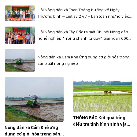
và Mẹ Việt Nam Anh hùng
Hội Nông dân xã Toàn Thắng hướng về Ngày
Thương binh – Liệt sỹ 27/7 – Lan toản những việc
làm ý nghĩa
Hội Nông dân xã Tây Cốc ra mắt Chi hội Nông dân
nghề nghiệp "Trồng chanh tứ quý", giải ngân 600
triệu đồng Quỹ Hỗ trợ nông dân
Nông dân xã Cẩm Khê ứng dụng cơ giới hóa trong
sản xuất nông nghiệp
THÔNG BÁO Kết quả tổng
điều tra tình hình sinh vật
Nông dân xã Cẩm Khê ứng
gây hại (SVGH) đầu vụ, dự
dụng cơ giới hóa trong sản
báo SVGH trên cây lúa vụ