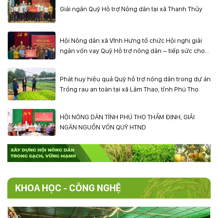
Giải ngân Quỹ Hỗ trợ Nông dân tại xã Thanh Thủy
Hội Nông dân xã Vĩnh Hưng tổ chức Hội nghị giải
ngân vốn vay Quỹ Hỗ trợ nông dân – tiếp sức cho
hội viên phát triển kinh tế
Phát huy hiệu quả Quỹ hỗ trợ nông dân trong dự án
Trồng rau an toàn tại xã Lâm Thao, tỉnh Phú Thọ
HỘI NÔNG DÂN TỈNH PHÚ THỌ THẨM ĐỊNH, GIẢI
NGÂN NGUỒN VỐN QUỸ HTND
KHOA HỌC - CÔNG NGHỆ