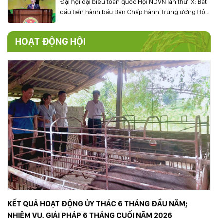
Đại hội đại biểu toàn quốc Hội NDVN lần thứ IX: Bắt
đầu tiến hành bầu Ban Chấp hành Trung ương Hội
NDVN khóa IX
HOẠT ĐỘNG HỘI
KẾT QUẢ HOẠT ĐỘNG ỦY THÁC 6 THÁNG ĐẦU NĂM;
NHIỆM VỤ, GIẢI PHÁP 6 THÁNG CUỐI NĂM 2026