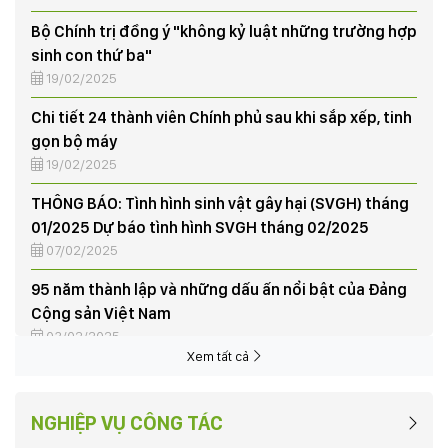
Bộ Chính trị đồng ý "không kỷ luật những trường hợp
sinh con thứ ba"
19/02/2025
Chi tiết 24 thành viên Chính phủ sau khi sắp xếp, tinh
gọn bộ máy
19/02/2025
THÔNG BÁO: Tình hình sinh vật gây hại (SVGH) tháng
01/2025 Dự báo tình hình SVGH tháng 02/2025
07/02/2025
95 năm thành lập và những dấu ấn nổi bật của Đảng
Cộng sản Việt Nam
03/02/2025
Tập huấn nghiệp vụ vay vốn Quỹ hỗ trợ nông dân
Xem tất cả
03/06/2024
NÔNG DÂN XÃ HƯƠNG NỘN THU HOẠCH LÚA VỤ CHIÊM
NGHIỆP VỤ CÔNG TÁC
XUÂN, TRIỂN KHAI KẾ HOẠCH SẢN XUẤT VỤ MÙA NĂM