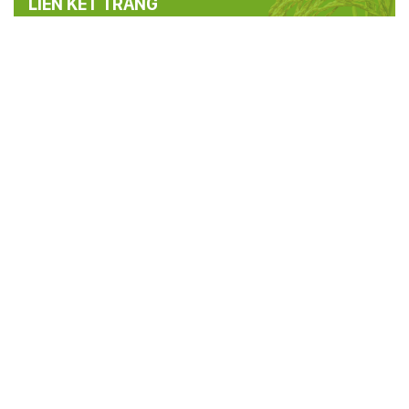
LIÊN KẾT TRANG
TRANG THÔNG TIN ĐIỆN TỬ HỘI NÔNG
DÂN TỈNH PHÚ THỌ
Cơ quan chủ quản:
Hội nông dân tỉnh Phú Thọ
Người chịu trách nhiệm chính:
Đ/c Hoàng Xuân Giao - Chủ tịch
Hội Nông dân tỉnh Phú Thọ
Điện thoại:
0210.3846.658 -
Fax:
0210.3816.393
Email:
thongtinhndphutho@gmail.com
Địa chỉ:
Phố Tân Việt, phường Việt Trì, tỉnh Phú Thọ
Thiết kế và Phát triển:
Trung tâm CNTT và Truyền thông - Sở
Thông tin và Truyền thông Phú Thọ
Khách online:
13