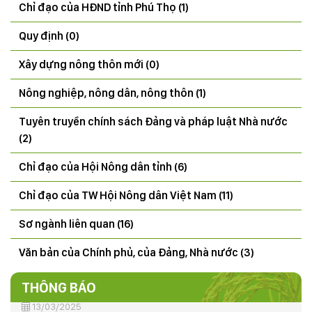
Chỉ đạo của HĐND tỉnh Phú Thọ (1)
Quy định (0)
Xây dựng nông thôn mới (0)
Nông nghiệp, nông dân, nông thôn (1)
Tuyên truyền chính sách Đảng và pháp luật Nhà nước
THÔNG BÁO Kết quả tổng điều tra tình hình sinh vật
(2)
gây hại (SVGH) đầu vụ, dự báo SVGH trên cây lúa vụ
Mùa 2026
Chỉ đạo của Hội Nông dân tỉnh (6)
22/07/2026
Chỉ đạo của TW Hội Nông dân Việt Nam (11)
CÔNG ĐIỆN V/v đảm bảo an toàn hạ du khi xả lũ hồ
thủy điện Hòa Bình
Sơ ngành liên quan (16)
18/07/2025
Văn bản của Chính phủ, của Đảng, Nhà nước (3)
50 năm ngày giải phóng miền Nam, thống nhất đất
nước (30/4/1975-30/4/2025)
THÔNG BÁO
13/03/2025