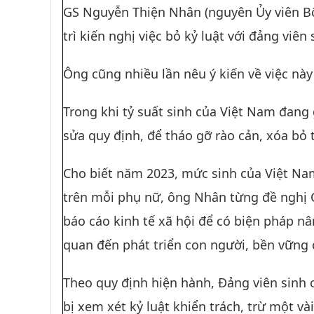
GS Nguyễn Thiện Nhân (nguyên Ủy viên Bộ
trì kiến nghị việc bỏ kỷ luật với đảng viên
Ông cũng nhiều lần nêu ý kiến về việc này
Trong khi tỷ suất sinh của Việt Nam đan
sửa quy định, để tháo gỡ rào cản, xóa bỏ
Cho biết năm 2023, mức sinh của Việt Nam 
trên mỗi phụ nữ, ông Nhân từng đề nghị C
báo cáo kinh tế xã hội để có biện pháp nân
quan đến phát triển con người, bền vững 
Theo quy định hiện hành, Đảng viên sinh 
bị xem xét kỷ luật khiển trách, trừ một và