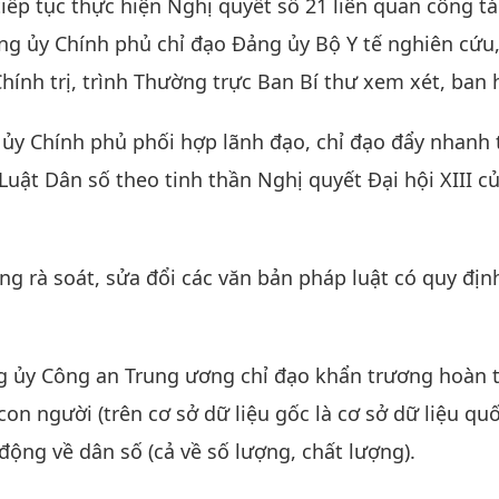
tiếp tục thực hiện Nghị quyết số 21 liên quan công t
ng ủy Chính phủ chỉ đạo Đảng ủy Bộ Y tế nghiên cứu,
Chính trị, trình Thường trực Ban Bí thư xem xét, ban 
 ủy Chính phủ phối hợp lãnh đạo, chỉ đạo đẩy nhanh 
uật Dân số theo tinh thần Nghị quyết Đại hội XIII c
ng rà soát, sửa đổi các văn bản pháp luật có quy địn
ng ủy Công an Trung ương chỉ đạo khẩn trương hoàn 
con người (trên cơ sở dữ liệu gốc là cơ sở dữ liệu qu
động về dân số (cả về số lượng, chất lượng).