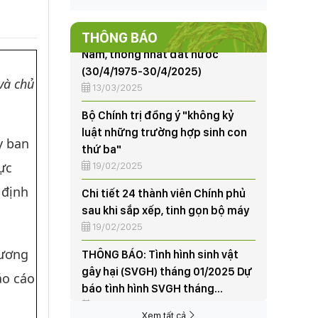
Nam, thống nhất đất nước
(30/4/1975-30/4/2025)
THÔNG BÁO
13/03/2025
Bộ Chính trị đồng ý "không kỷ
và chủ
luật những trường hợp sinh con
thứ ba"
19/02/2025
y ban
Chi tiết 24 thành viên Chính phủ
sau khi sắp xếp, tinh gọn bộ máy
ực
19/02/2025
 định
THÔNG BÁO: Tình hình sinh vật
gây hại (SVGH) tháng 01/2025 Dự
báo tình hình SVGH tháng
 ương
02/2025
07/02/2025
áo cáo
95 năm thành lập và những dấu
ấn nổi bật của Đảng Cộng sản
Xem tất cả
Việt Nam