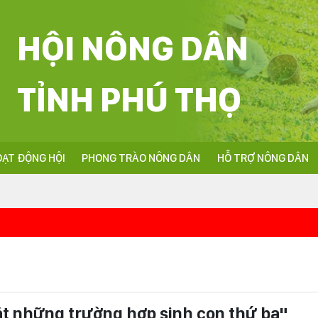
HỘI NÔNG DÂN
TỈNH PHÚ THỌ
ẠT ĐỘNG HỘI
PHONG TRÀO NÔNG DÂN
HỖ TRỢ NÔNG DÂN
<<<Nhiệt liệt c
uật những trường hợp sinh con thứ ba"