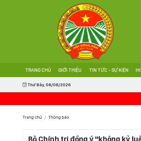
TRANG CHỦ
GIỚI THIỆU
TIN TỨC - SỰ KIỆN
HO
Thứ Bảy, 08/08/2026
Trang chủ
Thông báo
Bộ Chính trị đồng ý "không kỷ l