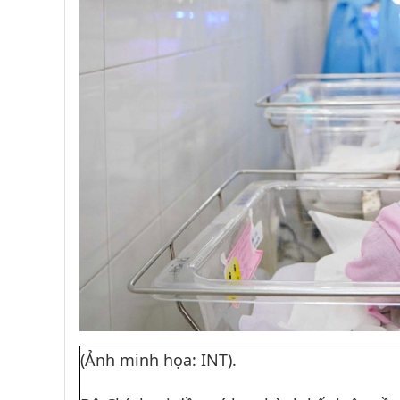
(Ảnh minh họa: INT).