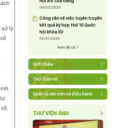
hội XIV của Đảng
sách
04/03/2026
Công văn về việc tuyên truyền
kết quả kỳ họp thứ 10 Quốc
 xử lý
hội khóa XV
 số
05/01/2026
Xem tất cả
t
Giới thiệu
Thư điện tử
sinh
Quản lý văn bản và điều hành
 tự
 số;
THƯ VIỆN ẢNH