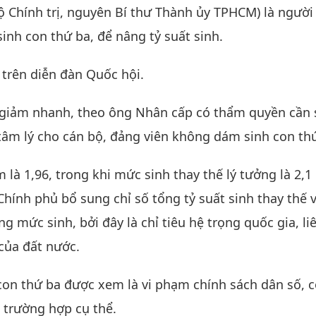
 Chính trị, nguyên Bí thư Thành ủy TPHCM) là người
 sinh con thứ ba, để nâng tỷ suất sinh.
 trên diễn đàn Quốc hội.
g giảm nhanh, theo ông Nhân cấp có thẩm quyền cần
 tâm lý cho cán bộ, đảng viên không dám sinh con th
là 1,96, trong khi mức sinh thay thế lý tưởng là 2,1
hính phủ bổ sung chỉ số tổng tỷ suất sinh thay thế 
g mức sinh, bởi đây là chỉ tiêu hệ trọng quốc gia, li
của đất nước.
con thứ ba được xem là vi phạm chính sách dân số, c
i trường hợp cụ thể.