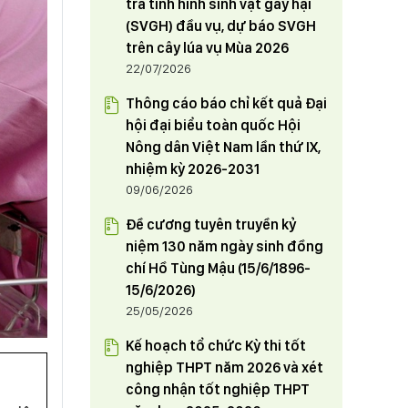
tra tình hình sinh vật gây hại
phòng Tỉnh uỷ điều động và chỉ
(SVGH) đầu vụ, dự báo SVGH
HỘI NÔNG DÂN TỈNH PHÚ THỌ
định tham gia Đảng đoàn Hội
trên cây lúa vụ Mùa 2026
THAM GIA TUẦN HÀNG GIỚI THIỆU,
Nông dân tỉnh từ ngày 1/6/2024
22/07/2026
QUẢNG BÁ SẢN PHẨM NÔNG
NGHIỆP TIÊU BIỂU, CHẤT LƯỢNG
23/05/2024
Thông cáo báo chỉ kết quả Đại
CAO THÂN THIỆN VỚI MÔI
hội đại biểu toàn quốc Hội
TRƯỜNG TẠI THỦ ĐÔ HÀ NỘI
Nông dân Việt Nam lần thứ IX,
nhiệm kỳ 2026-2031
09/06/2026
Đề cương tuyên truyền kỷ
niệm 130 năm ngày sinh đồng
chí Hồ Tùng Mậu (15/6/1896-
15/6/2026)
25/05/2026
Kế hoạch tổ chức Kỳ thi tốt
nghiệp THPT năm 2026 và xét
công nhận tốt nghiệp THPT