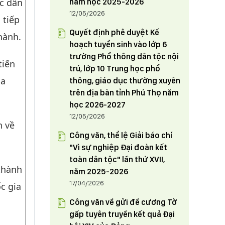
ác dân
năm học 2025-2026
12/05/2026
 tiếp
Quyết định phê duyệt Kế
hành.
hoạch tuyển sinh vào lớp 6
trường Phổ thông dân tộc nội
tiến
trú, lớp 10 Trung học phổ
ủa
thông, giáo dục thường xuyên
trên địa bàn tỉnh Phú Thọ năm
học 2026-2027
12/05/2026
h về
Công văn, thể lệ Giải báo chí
"Vì sự nghiệp Đại đoàn kết
toàn dân tộc" lần thứ XVII,
thành
năm 2025-2026
17/04/2026
ốc gia
Công văn về gửi đề cương Tờ
gấp tuyên truyền kết quả Đại