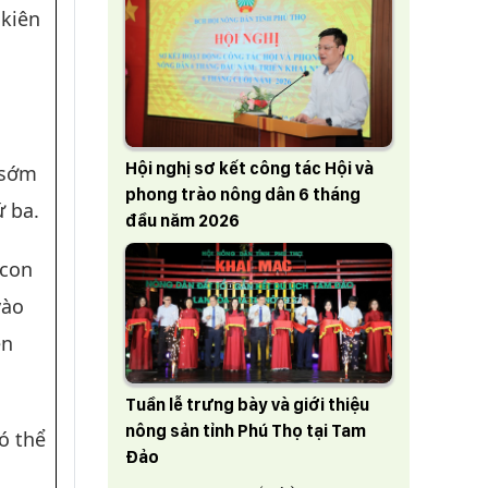
 kiên
Hội nghị sơ kết công tác Hội và
 sớm
phong trào nông dân 6 tháng
ứ ba.
đầu năm 2026
 con
vào
ên
Tuần lễ trưng bày và giới thiệu
nông sản tỉnh Phú Thọ tại Tam
ó thể
Đảo