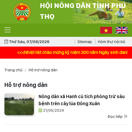
HỘI NÔNG DÂN TỈNH PHÚ
THỌ
Thứ Sáu, 07/08/2026
Sitemap
Hòm thư nội bộ
<<<Nhiệt liệt chào mừng kỷ niệm 300 năm Ngày sinh danh nhân vă
Trang chủ
Hỗ trợ nông dân
Hỗ trợ nông dân
Nông dân xã Hanh cù tích phòng trừ sâu
bệnh trên cây lúa Đông Xuân
21/06/2024
Đọc tiếp
THÔNG BÁO Kết quả tổng điều tra tình hình sinh vật