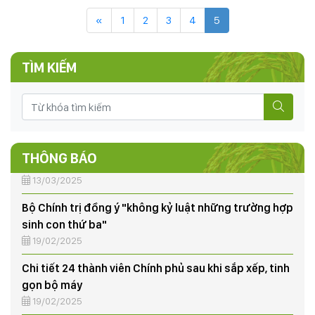
gây hại (SVGH) đầu vụ, dự báo SVGH trên cây lúa vụ
«
1
2
3
4
5
Mùa 2026
22/07/2026
TÌM KIẾM
CÔNG ĐIỆN V/v đảm bảo an toàn hạ du khi xả lũ hồ
thủy điện Hòa Bình
18/07/2025
50 năm ngày giải phóng miền Nam, thống nhất đất
nước (30/4/1975-30/4/2025)
THÔNG BÁO
13/03/2025
Bộ Chính trị đồng ý "không kỷ luật những trường hợp
sinh con thứ ba"
19/02/2025
Chi tiết 24 thành viên Chính phủ sau khi sắp xếp, tinh
gọn bộ máy
19/02/2025
THÔNG BÁO: Tình hình sinh vật gây hại (SVGH) tháng