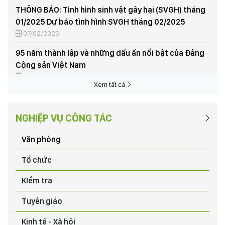
01/2025 Dự báo tình hình SVGH tháng 02/2025
07/02/2025
95 năm thành lập và những dấu ấn nổi bật của Đảng
Cộng sản Việt Nam
03/02/2025
Xem tất cả
Tập huấn nghiệp vụ vay vốn Quỹ hỗ trợ nông dân
03/06/2024
NGHIỆP VỤ CÔNG TÁC
NÔNG DÂN XÃ HƯƠNG NỘN THU HOẠCH LÚA VỤ CHIÊM
XUÂN, TRIỂN KHAI KẾ HOẠCH SẢN XUẤT VỤ MÙA NĂM
Văn phòng
2024
03/06/2024
Tổ chức
CHƯƠNG TRÌNH HỖ TRỢ PHÁT TRIỂN SẢN XUẤT CHO
KIểm tra
NÔNG DÂN XÃ THẠCH SƠN TỪ DỰ ÁN “CHĂN NUÔI BÒ
SNH SẢN”
Tuyên giáo
03/06/2024
Kinh tế - Xã hội