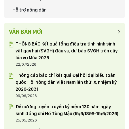
Chia tay đồng chí Dương Đình Khắc nhận nhiệm vụ
mới và đón đồng chí Quyền Mạnh Cường - Trưởng
Hỗ trợ nông dân
phòng Tổng hợp Văn phòng Tỉnh uỷ điều động và chỉ
định tham gia Đảng đoàn Hội Nông dân tỉnh từ ngày
03/06/2024
1/6/2024
VĂN BẢN MỚI
HỘI NÔNG DÂN TỈNH PHÚ THỌ THAM GIA TUẦN HÀNG
GIỚI THIỆU, QUẢNG BÁ SẢN PHẨM NÔNG NGHIỆP TIÊU
THÔNG BÁO Kết quả tổng điều tra tình hình sinh
BIỂU, CHẤT LƯỢNG CAO THÂN THIỆN VỚI MÔI TRƯỜNG
vật gây hại (SVGH) đầu vụ, dự báo SVGH trên cây
TẠI THỦ ĐÔ HÀ NỘI
23/05/2024
lúa vụ Mùa 2026
22/07/2026
Thông cáo báo chỉ kết quả Đại hội đại biểu toàn
quốc Hội Nông dân Việt Nam lần thứ IX, nhiệm kỳ
2026-2031
09/06/2026
Đề cương tuyên truyền kỷ niệm 130 năm ngày
sinh đồng chí Hồ Tùng Mậu (15/6/1896-15/6/2026)
25/05/2026