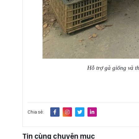
Hỗ trợ gà giống
và t
Chia sẻ:
Tin cùng chuyên mục