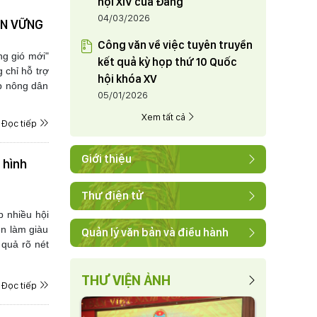
hội XIV của Đảng
04/03/2026
ỀN VỮNG
Công văn về việc tuyên truyền
g gió mới"
kết quả kỳ họp thứ 10 Quốc
 chỉ hỗ trợ
hội khóa XV
úp nông dân
05/01/2026
Xem tất cả
Đọc tiếp
Giới thiệu
 hình
Thư điện tử
 nhiều hội
ên làm giàu
Quản lý văn bản và điều hành
quả rõ nét
THƯ VIỆN ẢNH
Đọc tiếp