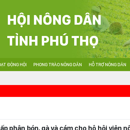
HỘI NÔNG DÂN
TỈNH PHÚ THỌ
ẠT ĐỘNG HỘI
PHONG TRÀO NÔNG DÂN
HỖ TRỢ NÔNG DÂN
<<<Nhiệt liệt
ấp phân bón, gà và cám cho hộ hội viên n