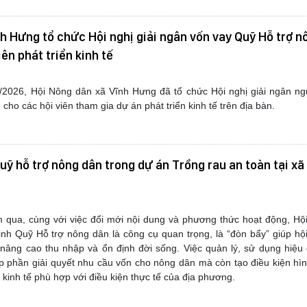
h Hưng tổ chức Hội nghị giải ngân vốn vay Quỹ Hỗ trợ n
iên phát triển kinh tế
/2026, Hội Nông dân xã Vĩnh Hưng đã tổ chức Hội nghị giải ngân ng
cho các hội viên tham gia dự án phát triển kinh tế trên địa bàn.
uỹ hỗ trợ nông dân trong dự án Trồng rau an toàn tại x
qua, cùng với việc đổi mới nội dung và phương thức hoạt động, Hộ
nh Quỹ Hỗ trợ nông dân là công cụ quan trọng, là “đòn bẩy” giúp hộ
, nâng cao thu nhập và ổn định đời sống. Việc quản lý, sử dụng hiệ
p phần giải quyết nhu cầu vốn cho nông dân mà còn tạo điều kiện hì
kinh tế phù hợp với điều kiện thực tế của địa phương.