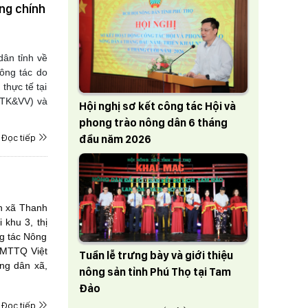
ng chính
ân tỉnh về
ông tác do
thực tế tại
 (TK&VV) và
Hội nghị sơ kết công tác Hội và
phong trào nông dân 6 tháng
Đọc tiếp
đầu năm 2026
n xã Thanh
khu 3, thị
ng tác Nông
 MTTQ Việt
Tuần lễ trưng bày và giới thiệu
ng dân xã,
nông sản tỉnh Phú Thọ tại Tam
Đảo
Đọc tiếp