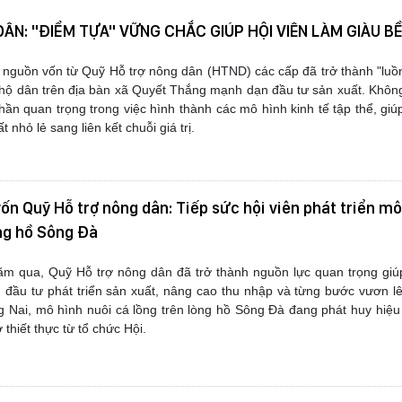
ÂN: "ĐIỂM TỰA" VỮNG CHẮC GIÚP HỘI VIÊN LÀM GIÀU B
vốn từ Quỹ Hỗ trợ nông dân (HTND) các cấp đã trở thành "luồn
 hộ dân trên địa bàn xã Quyết Thắng mạnh dạn đầu tư sản xuất. Không
hần quan trọng trong việc hình thành các mô hình kinh tế tập thể, gi
t nhỏ lẻ sang liên kết chuỗi giá trị.
ốn Quỹ Hỗ trợ nông dân: Tiếp sức hội viên phát triển mô
òng hồ Sông Đà
Quỹ Hỗ trợ nông dân đã trở thành nguồn lực quan trọng giúp
đầu tư phát triển sản xuất, nâng cao thu nhập và từng bước vươn l
 Nai, mô hình nuôi cá lồng trên lòng hồ
Sông Đà
đang phát huy hiệu 
thiết thực từ tổ chức Hội.