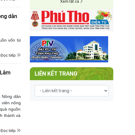
Xem tất cả
ông dân
uồn vốn từ
Đọc tiếp
ã Lâm
LIÊN KẾT TRANG
i Nông dân
i viên nông
u quả nguồn
nh thành và
Đọc tiếp