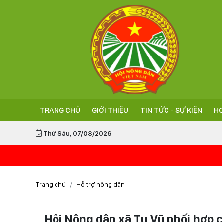
TRANG CHỦ
GIỚI THIỆU
TIN TỨC - SỰ KIỆN
HO
Thứ Sáu, 07/08/2026
Trang chủ
Hỗ trợ nông dân
Hội Nông dân xã Tu Vũ phối hợp c