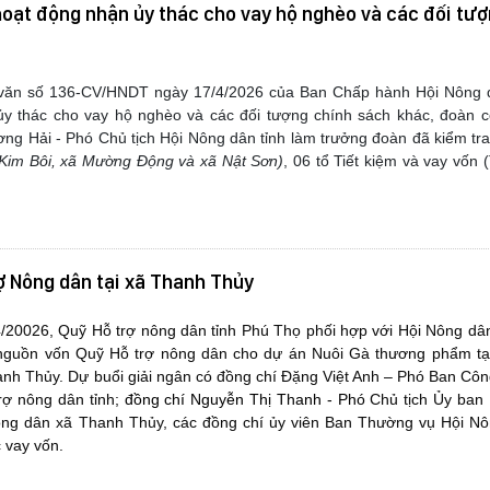
hoạt động nhận ủy thác cho vay hộ nghèo và các đối tượ
văn số 136-CV/HNDT ngày 17/4/2026 của Ban Chấp hành Hội Nông d
ủy thác cho vay hộ nghèo và các đối tượng chính sách khác, đoàn c
g Hải - Phó Chủ tịch Hội Nông dân tỉnh làm trưởng đoàn đã kiểm tra 
 Kim Bôi, xã Mường Động và xã Nật Sơn)
, 06 tổ Tiết kiệm và vay vốn
ợ Nông dân tại xã Thanh Thủy
/20026, Quỹ Hỗ trợ nông dân tỉnh Phú Thọ phối hợp với Hội Nông dâ
 nguồn vốn Quỹ Hỗ trợ nông dân cho dự án Nuôi Gà thương phẩm tại 
anh Thủy. Dự buổi giải ngân có đồng chí Đặng Việt Anh – Phó Ban Cô
rợ nông dân tỉnh;
đồng chí Nguyễn
Thị Thanh
- Phó
Chủ tịch Ủy ban
ông dân xã Thanh Thủy, các đồng chí ủy viên Ban Thường vụ Hội Nô
 vay vốn.