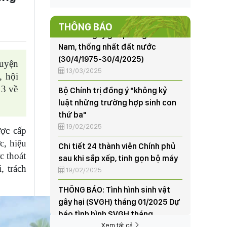
Nam, thống nhất đất nước
(30/4/1975-30/4/2025)
THÔNG BÁO
13/03/2025
Bộ Chính trị đồng ý "không kỷ
huyện
luật những trường hợp sinh con
, hội
thứ ba"
 3 về
19/02/2025
Chi tiết 24 thành viên Chính phủ
sau khi sắp xếp, tinh gọn bộ máy
ợc cấp
19/02/2025
c, hiệu
THÔNG BÁO: Tình hình sinh vật
c thoát
gây hại (SVGH) tháng 01/2025 Dự
, trách
báo tình hình SVGH tháng
02/2025
07/02/2025
95 năm thành lập và những dấu
ấn nổi bật của Đảng Cộng sản
Xem tất cả