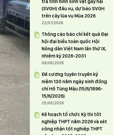
tra tình hình sinh vật gây hại
Trưởng phòng Tổng hợp Văn
03/06/2024
(SVGH) đầu vụ, dự báo SVGH
phòng Tỉnh uỷ điều động và chỉ
HỘI NÔNG DÂN TỈNH PHÚ THỌ
trên cây lúa vụ Mùa 2026
định tham gia Đảng đoàn Hội
THAM GIA TUẦN HÀNG GIỚI THIỆU,
22/07/2026
Nông dân tỉnh từ ngày 1/6/2024
QUẢNG BÁ SẢN PHẨM NÔNG
Thông cáo báo chỉ kết quả Đại
NGHIỆP TIÊU BIỂU, CHẤT LƯỢNG
23/05/2024
hội đại biểu toàn quốc Hội
CAO THÂN THIỆN VỚI MÔI
Nông dân Việt Nam lần thứ IX,
TRƯỜNG TẠI THỦ ĐÔ HÀ NỘI
nhiệm kỳ 2026-2031
09/06/2026
Đề cương tuyên truyền kỷ
niệm 130 năm ngày sinh đồng
chí Hồ Tùng Mậu (15/6/1896-
15/6/2026)
25/05/2026
Kế hoạch tổ chức Kỳ thi tốt
nghiệp THPT năm 2026 và xét
công nhận tốt nghiệp THPT