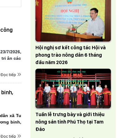
 công
Hội nghị sơ kết công tác Hội và
23/7/2026,
phong trào nông dân 6 tháng
tri ân các
đầu năm 2026
Đọc tiếp
 binh,
Tuần lễ trưng bày và giới thiệu
g dân xã
Tu
nông sản tỉnh Phú Thọ tại Tam
ương binh,
Đảo
Đọc tiếp