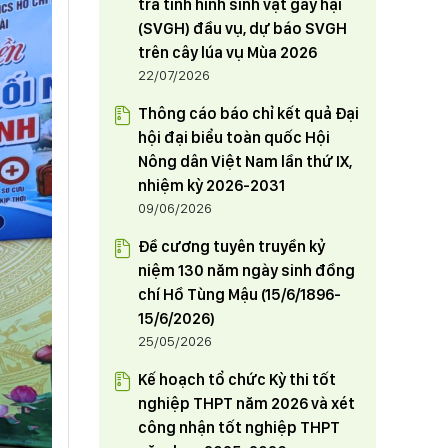
HỘI NÔNG DÂN TỈNH PHÚ THỌ
tra tình hình sinh vật gây hại
định tham gia Đảng đoàn Hội
THAM GIA TUẦN HÀNG GIỚI THIỆU,
(SVGH) đầu vụ, dự báo SVGH
Nông dân tỉnh từ ngày 1/6/2024
QUẢNG BÁ SẢN PHẨM NÔNG
trên cây lúa vụ Mùa 2026
NGHIỆP TIÊU BIỂU, CHẤT LƯỢNG
23/05/2024
22/07/2026
CAO THÂN THIỆN VỚI MÔI
Thông cáo báo chỉ kết quả Đại
TRƯỜNG TẠI THỦ ĐÔ HÀ NỘI
hội đại biểu toàn quốc Hội
Nông dân Việt Nam lần thứ IX,
nhiệm kỳ 2026-2031
09/06/2026
Đề cương tuyên truyền kỷ
niệm 130 năm ngày sinh đồng
chí Hồ Tùng Mậu (15/6/1896-
15/6/2026)
25/05/2026
Kế hoạch tổ chức Kỳ thi tốt
nghiệp THPT năm 2026 và xét
công nhận tốt nghiệp THPT