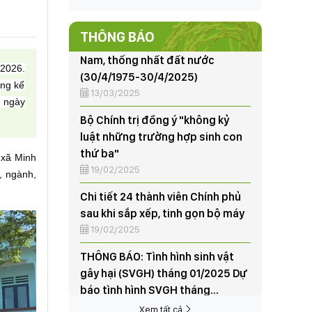
(30/4/1975-30/4/2025)
13/03/2025
THÔNG BÁO
Bộ Chính trị đồng ý "không kỷ
luật những trường hợp sinh con
 2026.
thứ ba"
ựng kế
19/02/2025
 ngày
Chi tiết 24 thành viên Chính phủ
sau khi sắp xếp, tinh gọn bộ máy
19/02/2025
 xã Minh
, ngành,
THÔNG BÁO: Tình hình sinh vật
gây hại (SVGH) tháng 01/2025 Dự
báo tình hình SVGH tháng
02/2025
07/02/2025
95 năm thành lập và những dấu
ấn nổi bật của Đảng Cộng sản
Việt Nam
Xem tất cả
03/02/2025