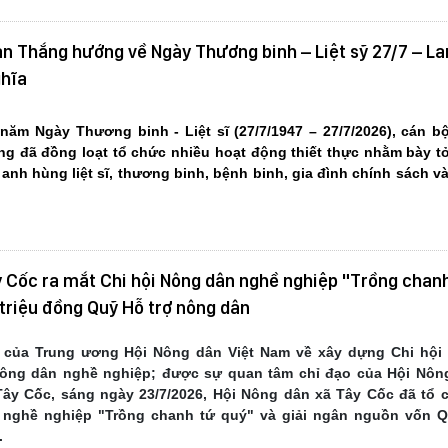
n Thắng hướng về Ngày Thương binh – Liệt sỹ 27/7 – La
ghĩa
năm Ngày Thương binh - Liệt sĩ (27/7/1947 – 27/7/2026), cán bộ
g đã đồng loạt tổ chức nhiều hoạt động thiết thực nhằm bày tỏ
 anh hùng liệt sĩ, thương binh, bệnh binh, gia đình chính sách v
y Cốc ra mắt Chi hội Nông dân nghề nghiệp "Trồng chan
 triệu đồng Quỹ Hỗ trợ nông dân
 của Trung ương Hội Nông dân Việt Nam về xây dựng Chi hội
Nông dân nghề nghiệp; được sự quan tâm chỉ đạo của Hội Nông
ây Cốc, sáng ngày 23/7/2026, Hội Nông dân xã Tây Cốc đã tổ 
 nghề nghiệp "Trồng chanh tứ quý" và giải ngân nguồn vốn Q
.