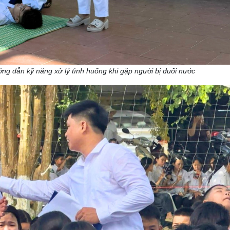
ớng dẫn kỹ năng xử lý tình huống
khi gặp người bị đuối nước