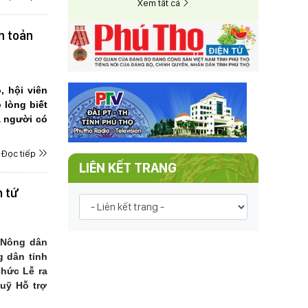
Xem tất cả
n toản
, hội viên
 lòng biết
à người có
Đọc tiếp
LIÊN KẾT TRANG
h tứ
 Nông dân
 dân tỉnh
chức Lễ ra
uỹ Hỗ trợ