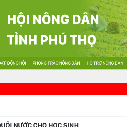
HỘI NÔNG DÂN
TỈNH PHÚ THỌ
ẠT ĐỘNG HỘI
PHONG TRÀO NÔNG DÂN
HỖ TRỢ NÔNG DÂN
<<<Nhiệt liệt chào
UỐI NƯỚC CHO HỌC SINH