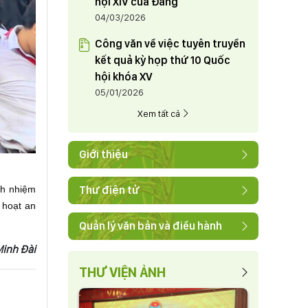
hội XIV của Đảng
04/03/2026
Công văn về việc tuyên truyền
kết quả kỳ họp thứ 10 Quốc
hội khóa XV
05/01/2026
Xem tất cả
Giới thiệu
ch nhiệm
Thư điện tử
 hoạt an
Quản lý văn bản và điều hành
Minh Đài
THƯ VIỆN ẢNH