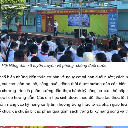
 Hội Nông dân xã tuyên truyền về phòng, chống đuối nước
phổ biến những kiến thức cơ bản về nguy cơ tai nạn đuối nước; cách n
i, vui chơi gần ao, hồ, sông, suối; đồng thời được hướng dẫn các biện
ủa chương trình là phần hướng dẫn thực hành kỹ năng sơ cứu, hô hấp 
rực tiếp hướng dẫn. Các em học sinh được theo dõi thao tác thực tế, 
ần nâng cao kỹ năng xử lý tình huống trong thực tế và phần giao lưu 
 Tổ chức đã chuẩn bị các phần quà gồm sách trang bị kỹ năng sống và t