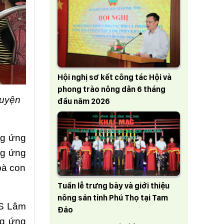
Hội nghị sơ kết công tác Hội và
phong trào nông dân 6 tháng
huyện
đầu năm 2026
g ứng
ng ứng
bà con
Tuần lễ trưng bày và giới thiệu
nông sản tỉnh Phú Thọ tại Tam
K-S Lâm
Đảo
g ứng