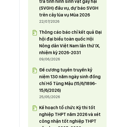
tra tình hình sinh vật gây hại
HỘI NÔNG DÂN TỈNH PHÚ THỌ
định tham gia Đảng đoàn Hội
(SVGH) đầu vụ, dự báo SVGH
THAM GIA TUẦN HÀNG GIỚI THIỆU,
Nông dân tỉnh từ ngày 1/6/2024
trên cây lúa vụ Mùa 2026
QUẢNG BÁ SẢN PHẨM NÔNG
22/07/2026
NGHIỆP TIÊU BIỂU, CHẤT LƯỢNG
23/05/2024
CAO THÂN THIỆN VỚI MÔI
Thông cáo báo chỉ kết quả Đại
TRƯỜNG TẠI THỦ ĐÔ HÀ NỘI
hội đại biểu toàn quốc Hội
Nông dân Việt Nam lần thứ IX,
nhiệm kỳ 2026-2031
09/06/2026
Đề cương tuyên truyền kỷ
niệm 130 năm ngày sinh đồng
chí Hồ Tùng Mậu (15/6/1896-
15/6/2026)
25/05/2026
Kế hoạch tổ chức Kỳ thi tốt
nghiệp THPT năm 2026 và xét
công nhận tốt nghiệp THPT