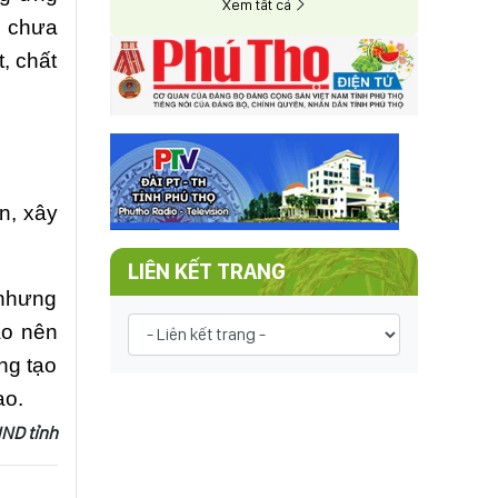
Xem tất cả
i chưa
, chất
̂n, xây
LIÊN KẾT TRANG
 nhưng
ạo nên
ng tạo
ao.
ND tỉnh