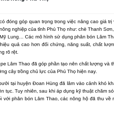
 đóng góp quan trọng trong việc nâng cao giá trị 
 nông nghiệp của tỉnh Phú Thọ như: chè Thanh Sơn,
y Mỹ Lung… Các mô hình sử dụng phân bón Lâm Th
y hiệu quả cao hơn đối chứng, năng suất, chất lượ
g rõ rệt.
upe Lâm Thao đã góp phần tạo nên chất lượng và 
ng cây trồng chủ lực của Phú Thọ hiện nay.
bưởi tại huyện Đoan Hùng đã lâm vào cảnh khó kh
n tục. Tuy nhiên, sau khi áp dụng kỹ thuật chăm só
ối với phân bón Lâm Thao, các nông hộ đã thu về