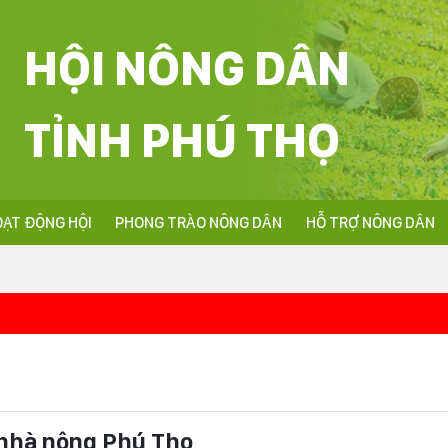
HỘI NÔNG DÂN
TỈNH PHÚ THỌ
ẠT ĐỘNG HỘI
PHONG TRÀO NÔNG DÂN
HỖ TRỢ NÔNG DÂN
<<<Nhiệt liệt chào
nhà nông Phú Thọ