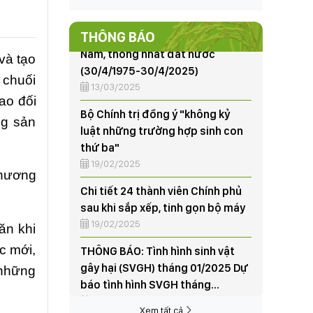
(30/4/1975-30/4/2025)
13/03/2025
THÔNG BÁO
Bộ Chính trị đồng ý "không kỷ
và tạo
luật những trường hợp sinh con
 chuối
thứ ba"
ao đối
19/02/2025
ng sản
Chi tiết 24 thành viên Chính phủ
sau khi sắp xếp, tinh gọn bộ máy
19/02/2025
thương
THÔNG BÁO: Tình hình sinh vật
gây hại (SVGH) tháng 01/2025 Dự
báo tình hình SVGH tháng
ăn khi
02/2025
07/02/2025
c mới,
95 năm thành lập và những dấu
 những
ấn nổi bật của Đảng Cộng sản
Việt Nam
Xem tất cả