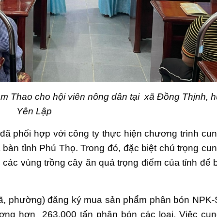
 Thao cho hội viên nông dân tại xã Đồng Thịnh, 
Yên Lập
đã phối hợp với
công ty thực hiện chương trình cun
̣a bàn tỉnh Phú Thọ. Trong
đó, đặc biệt
chú trọng cu
 các vùng trồng cây ăn quả trọng điểm của tỉnh để 
̣t xã, phường) đăng ký mua sản phẩm phân bón NP
lượng hơn
263
.000 tấn
phân bón các loại
. Việc cun