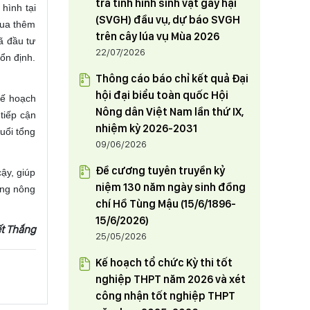
tra tình hình sinh vật gây hại
 hình tại
Trưởng phòng Tổng hợp Văn
03/06/2024
(SVGH) đầu vụ, dự báo SVGH
mua thêm
phòng Tỉnh uỷ điều động và chỉ
trên cây lúa vụ Mùa 2026
HỘI NÔNG DÂN TỈNH PHÚ THỌ
ã đầu tư
định tham gia Đảng đoàn Hội
22/07/2026
THAM GIA TUẦN HÀNG GIỚI THIỆU,
ổn định.
Nông dân tỉnh từ ngày 1/6/2024
QUẢNG BÁ SẢN PHẨM NÔNG
Thông cáo báo chỉ kết quả Đại
NGHIỆP TIÊU BIỂU, CHẤT LƯỢNG
23/05/2024
hội đại biểu toàn quốc Hội
kế hoạch
CAO THÂN THIỆN VỚI MÔI
Nông dân Việt Nam lần thứ IX,
tiếp cận
TRƯỜNG TẠI THỦ ĐÔ HÀ NỘI
nhiệm kỳ 2026-2031
uổi tổng
09/06/2026
Đề cương tuyên truyền kỷ
ậy, giúp
niệm 130 năm ngày sinh đồng
ựng nông
chí Hồ Tùng Mậu (15/6/1896-
15/6/2026)
ết Thắng
25/05/2026
Kế hoạch tổ chức Kỳ thi tốt
nghiệp THPT năm 2026 và xét
công nhận tốt nghiệp THPT