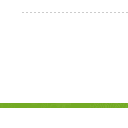
TRANG THÔNG TIN ĐIỆN TỬ HỘI NÔN
Cơ quan chủ quản:
Hội nông dân tỉnh Phú Thọ