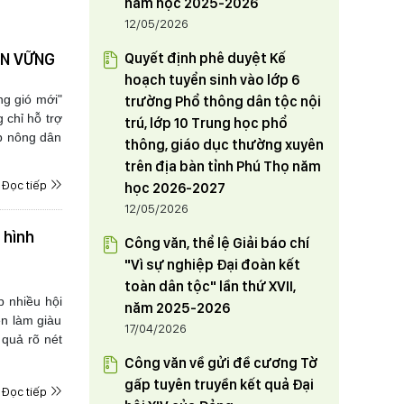
năm học 2025-2026
12/05/2026
Quyết định phê duyệt Kế
ỀN VỮNG
hoạch tuyển sinh vào lớp 6
g gió mới"
trường Phổ thông dân tộc nội
 chỉ hỗ trợ
trú, lớp 10 Trung học phổ
úp nông dân
thông, giáo dục thường xuyên
trên địa bàn tỉnh Phú Thọ năm
Đọc tiếp
học 2026-2027
12/05/2026
 hình
Công văn, thể lệ Giải báo chí
"Vì sự nghiệp Đại đoàn kết
toàn dân tộc" lần thứ XVII,
 nhiều hội
năm 2025-2026
ên làm giàu
17/04/2026
quả rõ nét
Công văn về gửi đề cương Tờ
gấp tuyên truyền kết quả Đại
Đọc tiếp