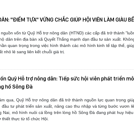
ÂN: "ĐIỂM TỰA" VỮNG CHẮC GIÚP HỘI VIÊN LÀM GIÀU B
vốn từ Quỹ Hỗ trợ nông dân (HTND) các cấp đã trở thành "luồn
 hộ dân trên địa bàn xã Quyết Thắng mạnh dạn đầu tư sản xuất. Không
hần quan trọng trong việc hình thành các mô hình kinh tế tập thể, gi
t nhỏ lẻ sang liên kết chuỗi giá trị.
ốn Quỹ Hỗ trợ nông dân: Tiếp sức hội viên phát triển mô
òng hồ Sông Đà
Quỹ Hỗ trợ nông dân đã trở thành nguồn lực quan trọng giúp
đầu tư phát triển sản xuất, nâng cao thu nhập và từng bước vươn l
 Nai, mô hình nuôi cá lồng trên lòng hồ
Sông Đà
đang phát huy hiệu 
thiết thực từ tổ chức Hội.