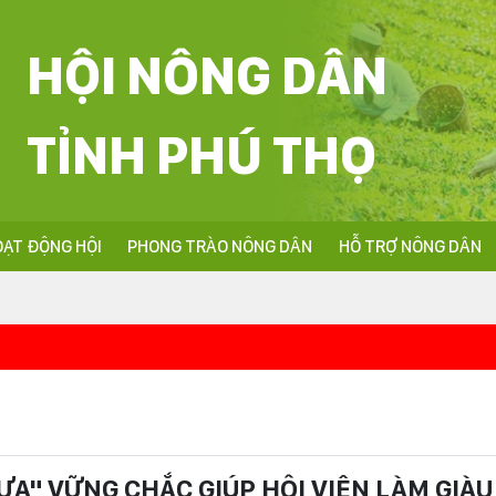
HỘI NÔNG DÂN
TỈNH PHÚ THỌ
ẠT ĐỘNG HỘI
PHONG TRÀO NÔNG DÂN
HỖ TRỢ NÔNG DÂN
<<<Nhi
ỰA" VỮNG CHẮC GIÚP HỘI VIÊN LÀM GIÀU