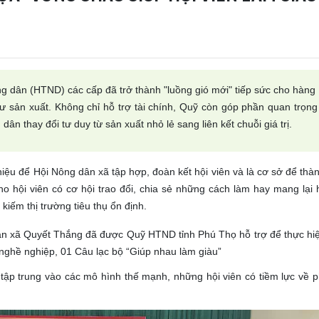
 (HTND) các cấp đã trở thành "luồng gió mới" tiếp sức cho hàng 
 sản xuất. Không chỉ hỗ trợ tài chính, Quỹ còn góp phần quan trọng
dân thay đổi tư duy từ sản xuất nhỏ lẻ sang liên kết chuỗi giá trị.
 Hội Nông dân xã tập hợp, đoàn kết hội viên và là cơ sở để thàn
ho hội viên có cơ hội trao đổi, chia sẻ những cách làm hay mang lại 
kiếm thị trường tiêu thụ ổn định.
 Quyết Thắng đã được Quỹ HTND tỉnh Phú Thọ hỗ trợ để thực hiệ
nghề nghiệp, 01 Câu lạc bộ “Giúp nhau làm giàu”
ung vào các mô hình thế mạnh, những hội viên có tiềm lực về ph