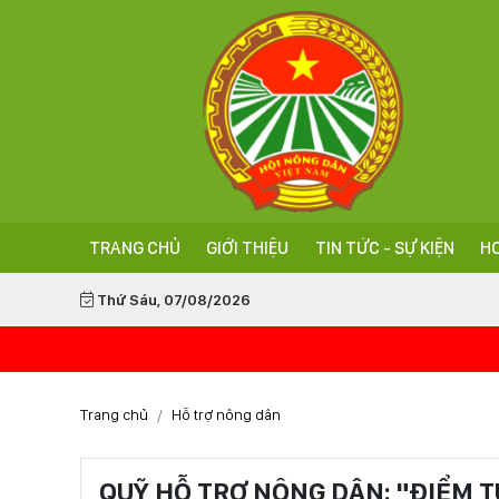
TRANG CHỦ
GIỚI THIỆU
TIN TỨC - SỰ KIỆN
HO
Thứ Sáu, 07/08/2026
Trang chủ
Hỗ trợ nông dân
QUỸ HỖ TRỢ NÔNG DÂN: "ĐIỂM T