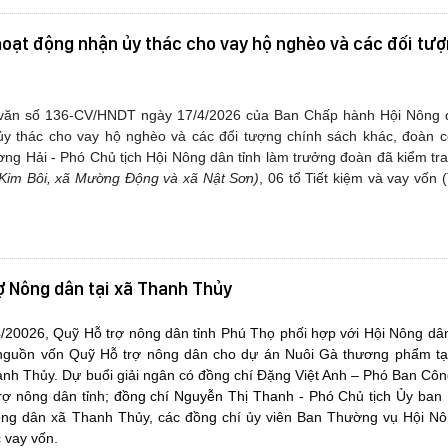
hoạt động nhận ủy thác cho vay hộ nghèo và các đối tượ
văn số 136-CV/HNDT ngày 17/4/2026 của Ban Chấp hành Hội Nông d
ủy thác cho vay hộ nghèo và các đối tượng chính sách khác, đoàn c
g Hải - Phó Chủ tịch Hội Nông dân tỉnh làm trưởng đoàn đã kiểm tra 
 Kim Bôi, xã Mường Động và xã Nật Sơn)
, 06 tổ Tiết kiệm và vay vốn
ợ Nông dân tại xã Thanh Thủy
/20026, Quỹ Hỗ trợ nông dân tỉnh Phú Thọ phối hợp với Hội Nông dâ
 nguồn vốn Quỹ Hỗ trợ nông dân cho dự án Nuôi Gà thương phẩm tại 
anh Thủy. Dự buổi giải ngân có đồng chí Đặng Việt Anh – Phó Ban Cô
rợ nông dân tỉnh;
đồng chí Nguyễn
Thị Thanh
- Phó
Chủ tịch Ủy ban
ông dân xã Thanh Thủy, các đồng chí ủy viên Ban Thường vụ Hội Nô
 vay vốn.