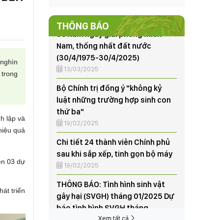
50 năm ngày giải phóng miền
Nam, thống nhất đất nước
THÔNG BÁO
(30/4/1975-30/4/2025)
13/03/2025
Bộ Chính trị đồng ý "không kỷ
nghìn
luật những trường hợp sinh con
 trong
thứ ba"
19/02/2025
Chi tiết 24 thành viên Chính phủ
h lập và
sau khi sắp xếp, tinh gọn bộ máy
hiệu quả
19/02/2025
THÔNG BÁO: Tình hình sinh vật
n 03 dự
gây hại (SVGH) tháng 01/2025 Dự
báo tình hình SVGH tháng
át triển
02/2025
07/02/2025
95 năm thành lập và những dấu
Xem tất cả