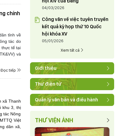
hội XIV của Đảng
04/03/2026
ng chính
Công văn về việc tuyên truyền
kết quả kỳ họp thứ 10 Quốc
hội khóa XV
ân tỉnh về
05/01/2026
ông tác do
thực tế tại
Xem tất cả
 (TK&VV) và
Giới thiệu
Đọc tiếp
Thư điện tử
Quản lý văn bản và điều hành
n xã Thanh
khu 3, thị
ng tác Nông
THƯ VIỆN ẢNH
 MTTQ Việt
ng dân xã,