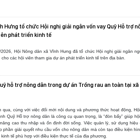
h Hưng tổ chức Hội nghị giải ngân vốn vay Quỹ Hỗ trợ n
iên phát triển kinh tế
/2026, Hội Nông dân xã Vĩnh Hưng đã tổ chức Hội nghị giải ngân ng
cho các hội viên tham gia dự án phát triển kinh tế trên địa bàn.
uỹ hỗ trợ nông dân trong dự án Trồng rau an toàn tại x
qua, cùng với việc đổi mới nội dung và phương thức hoạt động, Hộ
nh Quỹ Hỗ trợ nông dân là công cụ quan trọng, là “đòn bẩy” giúp hộ
, nâng cao thu nhập và ổn định đời sống. Việc quản lý, sử dụng hiệ
p phần giải quyết nhu cầu vốn cho nông dân mà còn tạo điều kiện hì
kinh tế phù hợp với điều kiện thực tế của địa phương.