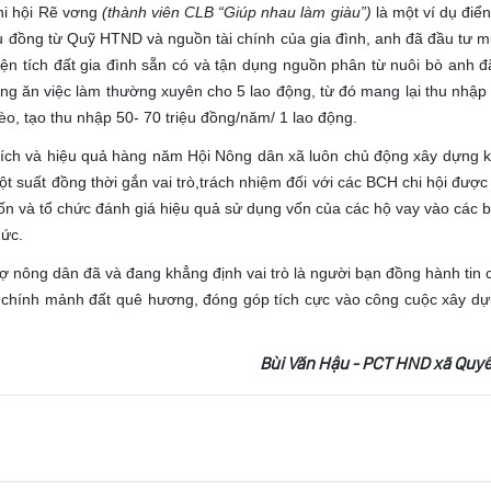
i hội Rẽ vơng
(thành viên CLB “Giúp nhau làm giàu”)
là một ví dụ điển
iệu đồng từ Quỹ HTND và nguồn tài chính của gia đình, anh đã đầu tư 
diện tích đất gia đình sẵn có và tận dụng nguồn phân từ nuôi bò anh đ
ông ăn việc làm thường xuyên cho 5 lao động, từ đó mang lại thu nhập 
o, tạo thu nhập 50- 70 triệu đồng/năm/ 1 lao động.
 và hiệu quả hàng năm Hội Nông dân xã luôn chủ động xây dựng 
t suất đồng thời gắn vai trò,trách nhiệm đối với các BCH chi hội được 
vốn và tổ chức đánh giá hiệu quả sử dụng vốn của các hộ vay vào các b
hức.
ng dân đã và đang khẳng định vai trò là người bạn đồng hành tin c
n chính mảnh đất quê hương, đóng góp tích cực vào công cuộc xây d
Bùi Văn Hậu - PCT HND xã Quy