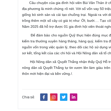
Câu chuyện của gia đình hội viên Bùi Văn Thản ở ch
địa phương là minh chứng rõ nét. Với số vốn vay 50 tr
giống bò sinh sản và cải tạo chuồng trại. Ngoài ra với 
trồng thêm một số cây có giá trị như: Ớt, bưởi…. Tạo c
Năm 2025 đã hỗ trợ được 01 gia đình hội viên thoát nghè
Để đảm bảo cho nguồn Quỹ thực hiện đúng mục đích
kiểm tra thường xuyên hàng tháng, hàng quý, kiểm tra độ
nguồn vốn trong việc quản lý, theo dõi các hộ sử dụng 
sơ kết, tổng kết của các chi hội và Hội Nông dân xã tổ c
Hội Nông dân xã Quyết Thắng nhận thấy Quỹ Hỗ trợ nô
nông dân xã Quyết Thắng tự tin vươn lên làm giàu trê
thôn mới hiện đại và bền vững./.
Chia sẻ: