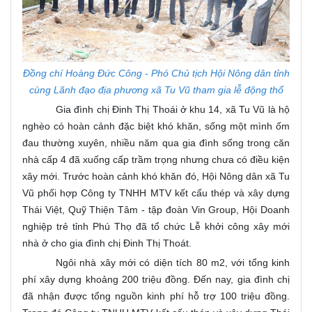
Đồng chí Hoàng Đức Công - Phó Chủ tịch Hội Nông dân tỉnh
cùng Lãnh đạo địa phương xã Tu Vũ tham gia lễ động thổ
Gia đình chị Đinh Thị Thoái ở khu 14, xã Tu Vũ là hộ
nghèo có hoàn cảnh đặc biệt khó khăn, sống một mình ốm
đau thường xuyên, nhiều năm qua gia đình sống trong căn
nhà cấp 4 đã xuống cấp trầm trọng nhưng chưa có điều kiện
xây mới. Trước hoàn cảnh khó khăn đó, Hội Nông dân xã Tu
Vũ phối hợp Công ty TNHH MTV kết cấu thép và xây dựng
Thái Việt, Quỹ Thiện Tâm - tập đoàn Vin Group, Hội Doanh
nghiệp trẻ tỉnh Phú Thọ đã tổ chức Lễ khởi công xây mới
nhà ở cho gia đình chị Đinh Thị Thoát.
Ngôi nhà xây mới có diện tích 80 m2, với tổng kinh
phí xây dựng khoảng 200 triệu đồng. Đến nay, gia đình chị
đã nhận được tổng nguồn kinh phí hỗ trợ 100 triệu đồng.