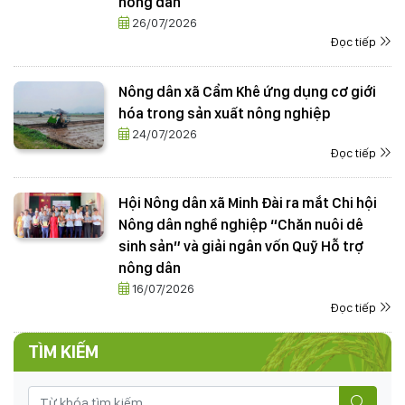
nông dân
26/07/2026
Đọc tiếp
Nông dân xã Cẩm Khê ứng dụng cơ giới
hóa trong sản xuất nông nghiệp
24/07/2026
Đọc tiếp
Hội Nông dân xã Minh Đài ra mắt Chi hội
THÔNG BÁO Kết quả tổng điều tra tình hình sinh vật
Nông dân nghề nghiệp “Chăn nuôi dê
gây hại (SVGH) đầu vụ, dự báo SVGH trên cây lúa vụ
sinh sản” và giải ngân vốn Quỹ Hỗ trợ
Mùa 2026
nông dân
22/07/2026
16/07/2026
Đọc tiếp
CÔNG ĐIỆN V/v đảm bảo an toàn hạ du khi xả lũ hồ
thủy điện Hòa Bình
TÌM KIẾM
18/07/2025
50 năm ngày giải phóng miền Nam, thống nhất đất