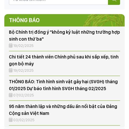
nước (30/4/1975-30/4/2025)
13/03/2025
Bộ Chính trị đồng ý "không kỷ luật những trường hợp
THÔNG BÁO
sinh con thứ ba"
19/02/2025
Chi tiết 24 thành viên Chính phủ sau khi sắp xếp, tinh
gọn bộ máy
19/02/2025
THÔNG BÁO: Tình hình sinh vật gây hại (SVGH) tháng
01/2025 Dự báo tình hình SVGH tháng 02/2025
07/02/2025
95 năm thành lập và những dấu ấn nổi bật của Đảng
Cộng sản Việt Nam
03/02/2025
Tập huấn nghiệp vụ vay vốn Quỹ hỗ trợ nông dân
03/06/2024