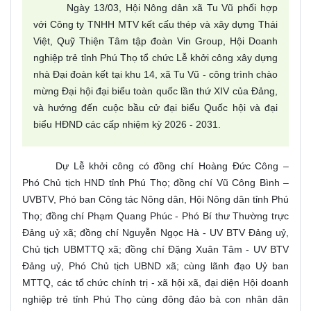
Ngày 13/03, Hội Nông dân xã Tu Vũ phối hợp
với Công ty TNHH MTV kết cấu thép và xây dựng Thái
Việt, Quỹ Thiện Tâm tập đoàn Vin Group, Hội Doanh
nghiệp trẻ tỉnh Phú Thọ tổ chức Lễ khởi công xây dựng
nhà Đại đoàn kết tại khu 14, xã Tu Vũ - công trình chào
mừng Đại hội đại biểu toàn quốc lần thứ XIV của Đảng,
và hướng đến cuộc bầu cử đại biểu Quốc hội và đại
biểu HĐND các cấp nhiệm kỳ 2026 - 2031.
Dự Lễ khởi công có đồng chí Hoàng Đức Công –
Phó Chủ tịch HND tỉnh Phú Thọ; đồng chí Vũ Công Bình –
UVBTV, Phó ban Công tác Nông dân, Hội Nông dân tỉnh Phú
Thọ; đồng chí Phạm Quang Phúc - Phó Bí thư Thường trực
Đảng uỷ xã; đồng chí Nguyễn Ngọc Hà - UV BTV Đảng uỷ,
Chủ tịch UBMTTQ xã; đồng chí Đặng Xuân Tâm - UV BTV
Đảng uỷ, Phó Chủ tịch UBND xã; cùng lãnh đạo Uỷ ban
MTTQ, các tổ chức chính trị - xã hội xã, đại diện Hội doanh
nghiệp trẻ tỉnh Phú Thọ cùng đông đảo bà con nhân dân