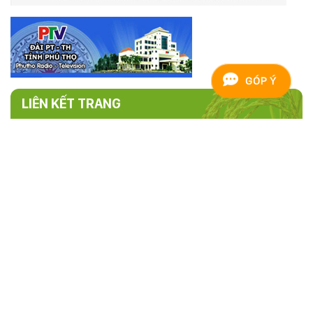
GÓP Ý
LIÊN KẾT TRANG
TRANG THÔNG TIN ĐIỆN TỬ HỘI NÔNG
DÂN TỈNH PHÚ THỌ
Cơ quan chủ quản:
Hội nông dân tỉnh Phú Thọ
Người chịu trách nhiệm chính:
Đ/c Hoàng Xuân Giao - Chủ tịch
Hội Nông dân tỉnh Phú Thọ
Điện thoại:
0210.3846.658 -
Fax:
0210.3816.393