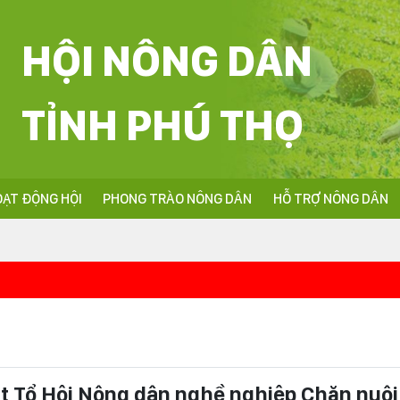
HỘI NÔNG DÂN
TỈNH PHÚ THỌ
ẠT ĐỘNG HỘI
PHONG TRÀO NÔNG DÂN
HỖ TRỢ NÔNG DÂN
<<<Nhiệt liệt chà
t Tổ Hội Nông dân nghề nghiệp Chăn nuôi