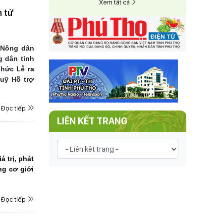
Xem tất cả
h tứ
 Nông dân
 dân tỉnh
chức Lễ ra
uỹ Hỗ trợ
Đọc tiếp
LIÊN KẾT TRANG
 trị, phát
ng cơ giới
Đọc tiếp