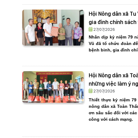
Hội Nông dân xã Tu 
gia đình chính sác
27/07/2026
Nhân dịp kỷ niệm 79 nă
Vũ
đã tổ chức đoàn
đế
bệnh binh, gia đình ch
Hội Nông dân xã Toà
những việc làm ý n
27/07/2026
Thiết thực kỷ niệm 79 
nông dân xã Toàn Thắn
ơn sâu sắc đối với các
công với cách mạng.