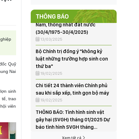
(30/4/1975-30/4/2025)
13/03/2025
THÔNG BÁO
Bộ Chính trị đồng ý "không kỷ
luật những trường hợp sinh con
ghiệp
thứ ba"
19/02/2025
Chi tiết 24 thành viên Chính phủ
 đốc Quỹ
sau khi sắp xếp, tinh gọn bộ máy
hung Nai
19/02/2025
THÔNG BÁO: Tình hình sinh vật
lợn sinh
gây hại (SVGH) tháng 01/2025 Dự
tế, trao
báo tình hình SVGH tháng
hội viên
02/2025
07/02/2025
95 năm thành lập và những dấu
ấn nổi bật của Đảng Cộng sản
Việt Nam
Xem tất cả