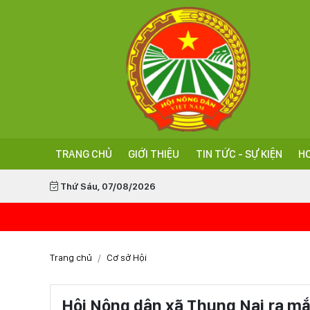
TRANG CHỦ
GIỚI THIỆU
TIN TỨC - SỰ KIỆN
HO
Thứ Sáu, 07/08/2026
Trang chủ
Cơ sở Hội
Hội Nông dân xã Thung Nai ra mắ