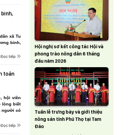
 binh,
g dân xã
Tu
ương binh,
Hội nghị sơ kết công tác Hội và
phong trào nông dân 6 tháng
Đọc tiếp
đầu năm 2026
n toản
, hội viên
 lòng biết
à người có
Tuần lễ trưng bày và giới thiệu
nông sản tỉnh Phú Thọ tại Tam
Đọc tiếp
Đảo