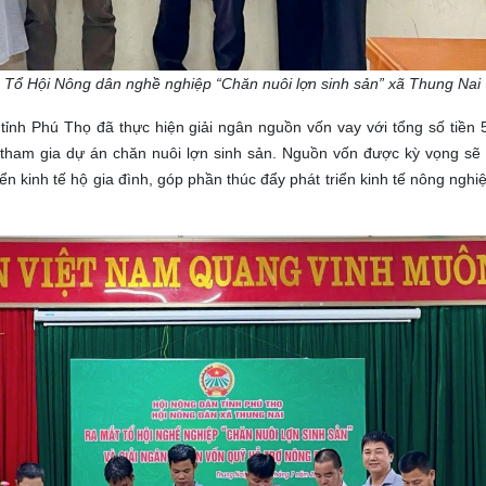
n
Tổ
H
ội
N
ông dân nghề nghiệp “Chăn nuôi lợn sinh sản
” xã Thung Nai
ỉnh Phú Thọ đã thực hiện giải ngân nguồn vốn vay với tổng số tiền 5
tham gia dự án chăn nuôi lợn sinh sản. Nguồn vốn được kỳ vọng sẽ 
n kinh tế hộ gia đình, góp phần thúc đẩy phát triển kinh tế nông nghiệ