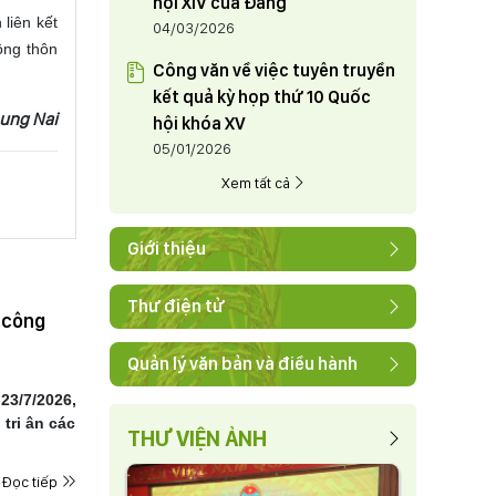
hội XIV của Đảng
 liên kết
04/03/2026
ông thôn
Công văn về việc tuyên truyền
kết quả kỳ họp thứ 10 Quốc
hung Nai
hội khóa XV
05/01/2026
Xem tất cả
Giới thiệu
Thư điện tử
 công
Quản lý văn bản và điều hành
23/7/2026,
tri ân các
THƯ VIỆN ẢNH
Đọc tiếp