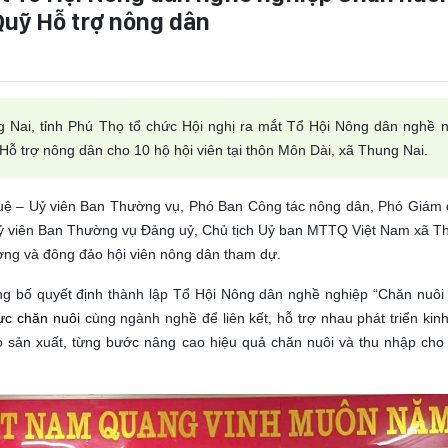
Quỹ Hỗ trợ nông dân
i, tỉnh Phú Thọ tổ chức Hội nghị ra mắt Tổ
H
ội
N
ông dân nghề n
Hỗ trợ nông dân cho 10 hộ hội viên tại thôn Môn Dài, xã Thung Nai.
ệ – Uỷ viên Ban Thường vụ, Phó Ban Công tác nông dân, Phó Giám
 Uỷ viên Ban Thường vụ Đảng uỷ, Chủ tịch Uỷ ban MTTQ Việt Nam xã T
ương và đông đảo hội viên nông dân tham dự.
ng bố quyết định thành lập Tổ
H
ội
N
ông dân nghề nghiệp “Chăn nuôi 
ực chăn nuôi
cùng ngành nghề để liên kết, hỗ trợ nhau phát triển kinh 
o sản xuất, từng bước nâng cao hiệu quả chăn nuôi và thu nhập cho 