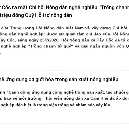
y Cốc ra mắt Chi hội Nông dân nghề nghiệp "Trồng chan
 triệu đồng Quỹ Hỗ trợ nông dân
 của Trung ương Hội Nông dân Việt Nam về xây dựng Chi hội
Nông dân nghề nghiệp; được sự quan tâm chỉ đạo của Hội Nông
ây Cốc, sáng ngày 23/7/2026, Hội Nông dân xã Tây Cốc đã tổ 
 nghề nghiệp "Trồng chanh tứ quý" và giải ngân nguồn vốn Q
.
ê ứng dụng cơ giới hóa trong sản xuất nông nghiệp
nh “Cánh đồng ứng dụng công nghệ trong sản xuất, tạo chuỗi giá
h, bảo vệ môi trường”, hội viên nông dân xã Cẩm Khê đã áp dụ
nghiệp đặc biệt là trong việc trồng và chăm sóc cây lúa.