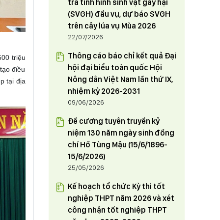
tra tình hình sinh vật gây hại
phòng Tỉnh uỷ điều động và chỉ
HỘI NÔNG DÂN TỈNH PHÚ THỌ
(SVGH) đầu vụ, dự báo SVGH
định tham gia Đảng đoàn Hội
THAM GIA TUẦN HÀNG GIỚI THIỆU,
trên cây lúa vụ Mùa 2026
Nông dân tỉnh từ ngày 1/6/2024
QUẢNG BÁ SẢN PHẨM NÔNG
22/07/2026
NGHIỆP TIÊU BIỂU, CHẤT LƯỢNG
23/05/2024
Thông cáo báo chỉ kết quả Đại
CAO THÂN THIỆN VỚI MÔI
00 triệu
hội đại biểu toàn quốc Hội
TRƯỜNG TẠI THỦ ĐÔ HÀ NỘI
tạo điều
Nông dân Việt Nam lần thứ IX,
p tại địa
nhiệm kỳ 2026-2031
09/06/2026
Đề cương tuyên truyền kỷ
niệm 130 năm ngày sinh đồng
chí Hồ Tùng Mậu (15/6/1896-
15/6/2026)
25/05/2026
Kế hoạch tổ chức Kỳ thi tốt
nghiệp THPT năm 2026 và xét
công nhận tốt nghiệp THPT