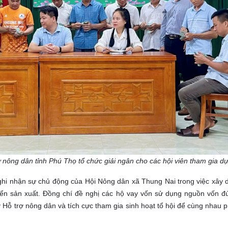
 nông dân tỉnh Phú Thọ tổ chức giải ngân cho các hội viên tham gia d
ệ ghi nhận sự chủ động của Hội Nông dân xã Thung Nai trong việc xây
triển sản xuất. Đồng chí đề nghị các hộ vay vốn sử dụng nguồn vốn 
 Hỗ trợ nông dân và tích cực tham gia sinh hoạt tổ hội để cùng nhau ph