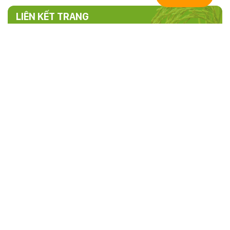
LIÊN KẾT TRANG
TRANG THÔNG TIN ĐIỆN TỬ HỘI NÔNG
DÂN TỈNH PHÚ THỌ
Cơ quan chủ quản:
Hội nông dân tỉnh Phú Thọ
Người chịu trách nhiệm chính:
Đ/c Hoàng Xuân Giao - Chủ tịch
Hội Nông dân tỉnh Phú Thọ
Điện thoại:
0210.3846.658 -
Fax:
0210.3816.393
Email:
thongtinhndphutho@gmail.com
Địa chỉ:
Phố Tân Việt, phường Việt Trì, tỉnh Phú Thọ
Thiết kế và Phát triển:
Trung tâm CNTT và Truyền thông - Sở
Thông tin và Truyền thông Phú Thọ