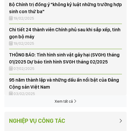
19/02/2025
Chi tiết 24 thành viên Chính phủ sau khi sắp xếp, tinh
gọn bộ máy
19/02/2025
THÔNG BÁO: Tình hình sinh vật gây hại (SVGH) tháng
01/2025 Dự báo tình hình SVGH tháng 02/2025
07/02/2025
95 năm thành lập và những dấu ấn nổi bật của Đảng
Cộng sản Việt Nam
03/02/2025
Tập huấn nghiệp vụ vay vốn Quỹ hỗ trợ nông dân
03/06/2024
Xem tất cả
NÔNG DÂN XÃ HƯƠNG NỘN THU HOẠCH LÚA VỤ CHIÊM
XUÂN, TRIỂN KHAI KẾ HOẠCH SẢN XUẤT VỤ MÙA NĂM
NGHIỆP VỤ CÔNG TÁC
2024