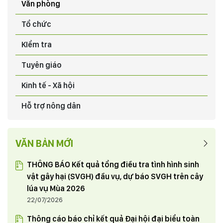
03/06/2024
Văn phòng
CHƯƠNG TRÌNH HỖ TRỢ PHÁT TRIỂN SẢN XUẤT CHO
Tổ chức
NÔNG DÂN XÃ THẠCH SƠN TỪ DỰ ÁN “CHĂN NUÔI BÒ
KIểm tra
SNH SẢN”
03/06/2024
Tuyên giáo
Chia tay đồng chí Dương Đình Khắc nhận nhiệm vụ
Kinh tế - Xã hội
mới và đón đồng chí Quyền Mạnh Cường - Trưởng
phòng Tổng hợp Văn phòng Tỉnh uỷ điều động và chỉ
Hỗ trợ nông dân
định tham gia Đảng đoàn Hội Nông dân tỉnh từ ngày
03/06/2024
1/6/2024
HỘI NÔNG DÂN TỈNH PHÚ THỌ THAM GIA TUẦN HÀNG
VĂN BẢN MỚI
GIỚI THIỆU, QUẢNG BÁ SẢN PHẨM NÔNG NGHIỆP TIÊU
BIỂU, CHẤT LƯỢNG CAO THÂN THIỆN VỚI MÔI TRƯỜNG
THÔNG BÁO Kết quả tổng điều tra tình hình sinh
TẠI THỦ ĐÔ HÀ NỘI
23/05/2024
vật gây hại (SVGH) đầu vụ, dự báo SVGH trên cây
lúa vụ Mùa 2026
22/07/2026
Thông cáo báo chỉ kết quả Đại hội đại biểu toàn