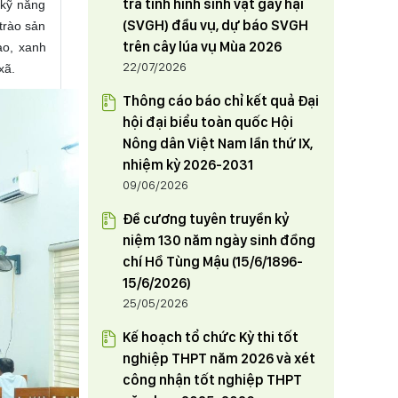
Trưởng phòng Tổng hợp Văn
tra tình hình sinh vật gây hại
 kỹ năng
phòng Tỉnh uỷ điều động và chỉ
(SVGH) đầu vụ, dự báo SVGH
trào sản
HỘI NÔNG DÂN TỈNH PHÚ THỌ
định tham gia Đảng đoàn Hội
trên cây lúa vụ Mùa 2026
ao, xanh
THAM GIA TUẦN HÀNG GIỚI THIỆU,
Nông dân tỉnh từ ngày 1/6/2024
22/07/2026
xã.
QUẢNG BÁ SẢN PHẨM NÔNG
NGHIỆP TIÊU BIỂU, CHẤT LƯỢNG
23/05/2024
Thông cáo báo chỉ kết quả Đại
CAO THÂN THIỆN VỚI MÔI
hội đại biểu toàn quốc Hội
TRƯỜNG TẠI THỦ ĐÔ HÀ NỘI
Nông dân Việt Nam lần thứ IX,
nhiệm kỳ 2026-2031
09/06/2026
Đề cương tuyên truyền kỷ
niệm 130 năm ngày sinh đồng
chí Hồ Tùng Mậu (15/6/1896-
15/6/2026)
25/05/2026
Kế hoạch tổ chức Kỳ thi tốt
nghiệp THPT năm 2026 và xét
công nhận tốt nghiệp THPT