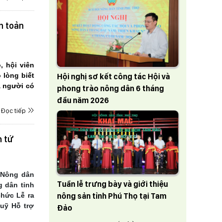
n toản
, hội viên
 lòng biết
Hội nghị sơ kết công tác Hội và
à người có
phong trào nông dân 6 tháng
đầu năm 2026
Đọc tiếp
h tứ
 Nông dân
Tuần lễ trưng bày và giới thiệu
 dân tỉnh
nông sản tỉnh Phú Thọ tại Tam
chức Lễ ra
uỹ Hỗ trợ
Đảo