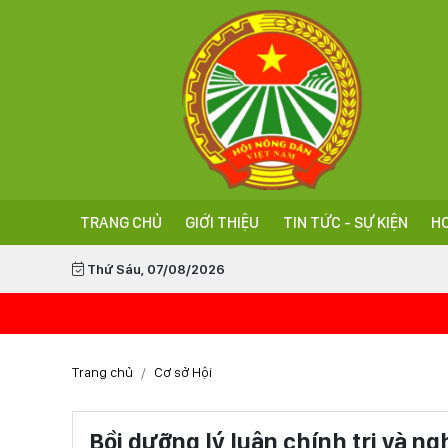
TRANG CHỦ
GIỚI THIỆU
TIN TỨC - SỰ KIỆN
HO
Thứ Sáu, 07/08/2026
Trang chủ
Cơ sở Hội
Bồi dưỡng lý luận chính trị và n