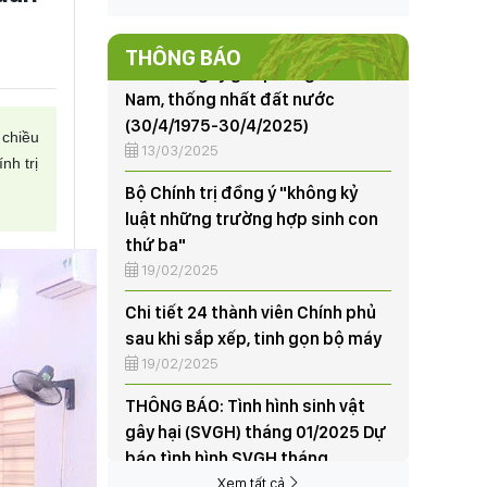
Nam, thống nhất đất nước
(30/4/1975-30/4/2025)
THÔNG BÁO
13/03/2025
Bộ Chính trị đồng ý "không kỷ
luật những trường hợp sinh con
 chiều
thứ ba"
nh trị
19/02/2025
Chi tiết 24 thành viên Chính phủ
sau khi sắp xếp, tinh gọn bộ máy
19/02/2025
THÔNG BÁO: Tình hình sinh vật
gây hại (SVGH) tháng 01/2025 Dự
báo tình hình SVGH tháng
02/2025
07/02/2025
95 năm thành lập và những dấu
ấn nổi bật của Đảng Cộng sản
Xem tất cả