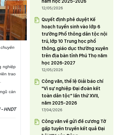
năm học 2025-2026
12/05/2026
Quyết định phê duyệt Kế
hoạch tuyển sinh vào lớp 6
trường Phổ thông dân tộc nội
trú, lớp 10 Trung học phổ
g
chuyên
thông, giáo dục thường xuyên
trên địa bàn tỉnh Phú Thọ năm
học 2026-2027
g nghiệp
12/05/2026
iên trao
Công văn, thể lệ Giải báo chí
.
"Vì sự nghiệp Đại đoàn kết
 ngũ cán
toàn dân tộc" lần thứ XVII,
năm 2025-2026
 - HNDT
17/04/2026
Công văn về gửi đề cương Tờ
gấp tuyên truyền kết quả Đại