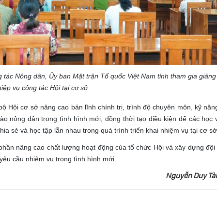
g tác Nông dân,
Ủy ban Mặt trận Tổ quốc Việt Nam tỉnh tham gia giản
iệp vụ công tác Hội tại cơ sở
 Hội cơ sở nâng cao bản lĩnh chính trị, trình độ chuyên môn, kỹ năn
o nông dân trong tình hình mới; đồng thời tạo điều kiện để các học v
a sẻ và học tập lẫn nhau trong quá trình triển khai nhiệm vụ tại cơ sở
 phần nâng cao chất lượng hoạt động của tổ chức Hội và xây dựng đội
êu cầu nhiệm vụ trong tình hình mới.
Nguyễn Duy Tài