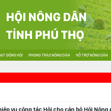
HỘI NÔNG DÂN
TỈNH PHÚ THỌ
ẠT ĐỘNG HỘI
PHONG TRÀO NÔNG DÂN
HỖ TRỢ NÔNG DÂN
<<<Nhiệt l
ghiệp vụ công tác Hội cho cán bộ Hội Nông