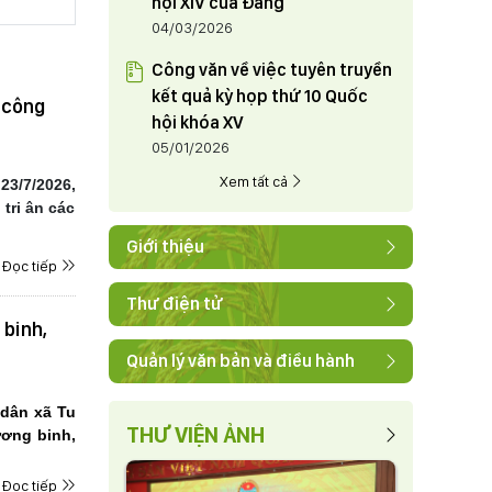
hội XIV của Đảng
04/03/2026
Công văn về việc tuyên truyền
kết quả kỳ họp thứ 10 Quốc
 công
hội khóa XV
05/01/2026
Xem tất cả
23/7/2026,
tri ân các
Giới thiệu
Đọc tiếp
Thư điện tử
 binh,
Quản lý văn bản và điều hành
g dân xã
Tu
THƯ VIỆN ẢNH
ương binh,
Đọc tiếp