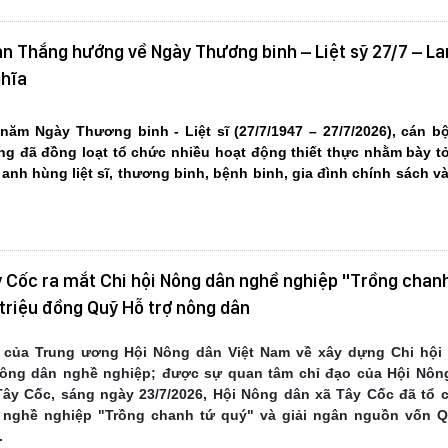
n Thắng hướng về Ngày Thương binh – Liệt sỹ 27/7 – La
ghĩa
năm Ngày Thương binh - Liệt sĩ (27/7/1947 – 27/7/2026), cán bộ
g đã đồng loạt tổ chức nhiều hoạt động thiết thực nhằm bày tỏ
 anh hùng liệt sĩ, thương binh, bệnh binh, gia đình chính sách v
y Cốc ra mắt Chi hội Nông dân nghề nghiệp "Trồng chan
 triệu đồng Quỹ Hỗ trợ nông dân
 của Trung ương Hội Nông dân Việt Nam về xây dựng Chi hội
Nông dân nghề nghiệp; được sự quan tâm chỉ đạo của Hội Nông
ây Cốc, sáng ngày 23/7/2026, Hội Nông dân xã Tây Cốc đã tổ 
 nghề nghiệp "Trồng chanh tứ quý" và giải ngân nguồn vốn Q
.