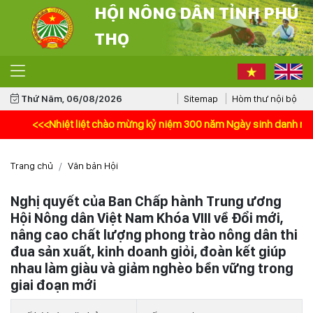
HỘI NÔNG DÂN TỈNH PHÚ
THỌ
Thứ Năm, 06/08/2026
Sitemap
Hòm thư nội bộ
<<<Nhiệt liệt chào mừng kỷ niệm 300 năm Ngày sinh danh nhân văn 
Trang chủ
Văn bản Hội
Nghị quyết của Ban Chấp hành Trung ương
Hội Nông dân Việt Nam Khóa VIII về Đổi mới,
nâng cao chất lượng phong trào nông dân thi
đua sản xuất, kinh doanh giỏi, đoàn kết giúp
nhau làm giàu và giảm nghèo bền vững trong
giai đoạn mới