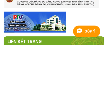
GÓP Ý
LIÊN KẾT TRANG
TRANG THÔNG TIN ĐIỆN TỬ HỘI NÔNG
DÂN TỈNH PHÚ THỌ
Cơ quan chủ quản:
Hội nông dân tỉnh Phú Thọ
Người chịu trách nhiệm chính:
Đ/c Hoàng Xuân Giao - Chủ tịch
Hội Nông dân tỉnh Phú Thọ