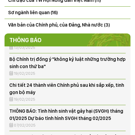
Chỉ đạo của TW Hội Nông dân Việt Nam (11)
CÔNG ĐIỆN V/v đảm bảo an toàn hạ du khi xả lũ hồ
thủy điện Hòa Bình
Sơ ngành liên quan (16)
18/07/2025
Văn bản của Chính phủ, của Đảng, Nhà nước (3)
50 năm ngày giải phóng miền Nam, thống nhất đất
nước (30/4/1975-30/4/2025)
THÔNG BÁO
13/03/2025
Bộ Chính trị đồng ý "không kỷ luật những trường hợp
sinh con thứ ba"
19/02/2025
Chi tiết 24 thành viên Chính phủ sau khi sắp xếp, tinh
gọn bộ máy
19/02/2025
THÔNG BÁO: Tình hình sinh vật gây hại (SVGH) tháng
01/2025 Dự báo tình hình SVGH tháng 02/2025
07/02/2025
95 năm thành lập và những dấu ấn nổi bật của Đảng