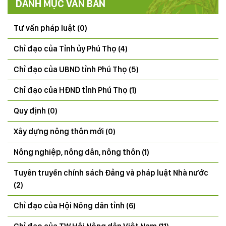
DANH MỤC VĂN BẢN
Tư vấn pháp luật (0)
Chỉ đạo của Tỉnh ủy Phú Thọ (4)
Chỉ đạo của UBND tỉnh Phú Thọ (5)
Chỉ đạo của HĐND tỉnh Phú Thọ (1)
Quy định (0)
Xây dựng nông thôn mới (0)
Nông nghiệp, nông dân, nông thôn (1)
THÔNG BÁO Kết quả tổng điều tra tình hình sinh vật
Tuyên truyền chính sách Đảng và pháp luật Nhà nước
gây hại (SVGH) đầu vụ, dự báo SVGH trên cây lúa vụ
(2)
Mùa 2026
Chỉ đạo của Hội Nông dân tỉnh (6)
22/07/2026