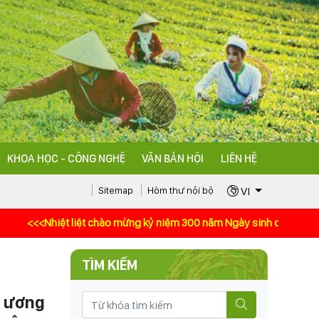
KHOA HỌC - CÔNG NGHỆ
VĂN BẢN HỘI
LIÊN HỆ
VI
Sitemap
Hòm thư nội bộ
<<Nhiệt liệt chào mừng kỷ niệm 300 năm Ngày sinh danh nhân văn hóa 
TÌM KIẾM
g ương