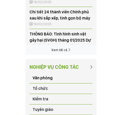
Chi tiết 24 thành viên Chính phủ
sau khi sắp xếp, tinh gọn bộ máy
19/02/2025
THÔNG BÁO: Tình hình sinh vật
gây hại (SVGH) tháng 01/2025 Dự
báo tình hình SVGH tháng
02/2025
07/02/2025
Xem tất cả
95 năm thành lập và những dấu
ấn nổi bật của Đảng Cộng sản
Việt Nam
NGHIỆP VỤ CÔNG TÁC
03/02/2025
Văn phòng
Tập huấn nghiệp vụ vay vốn Quỹ
hỗ trợ nông dân
Tổ chức
03/06/2024
KIểm tra
NÔNG DÂN XÃ HƯƠNG NỘN THU
Tuyên giáo
HOẠCH LÚA VỤ CHIÊM XUÂN,