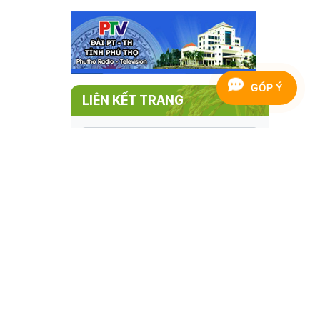
GÓP Ý
LIÊN KẾT TRANG
Khách online:
15
Lượt truy cập:
1,250,430