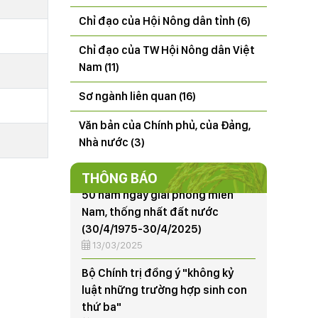
THÔNG BÁO Kết quả tổng điều
Chỉ đạo của Hội Nông dân tỉnh (6)
tra tình hình sinh vật gây hại
(SVGH) đầu vụ, dự báo SVGH trên
Chỉ đạo của TW Hội Nông dân Việt
cây lúa vụ Mùa 2026
22/07/2026
Nam (11)
CÔNG ĐIỆN V/v đảm bảo an toàn
Sơ ngành liên quan (16)
hạ du khi xả lũ hồ thủy điện Hòa
Văn bản của Chính phủ, của Đảng,
Bình
Nhà nước (3)
18/07/2025
50 năm ngày giải phóng miền
THÔNG BÁO
Nam, thống nhất đất nước
(30/4/1975-30/4/2025)
13/03/2025
Bộ Chính trị đồng ý "không kỷ
luật những trường hợp sinh con
thứ ba"
19/02/2025