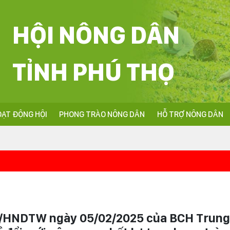
HỘI NÔNG DÂN
TỈNH PHÚ THỌ
ẠT ĐỘNG HỘI
PHONG TRÀO NÔNG DÂN
HỖ TRỢ NÔNG DÂN
<
/HNDTW ngày 05/02/2025 của BCH Trun