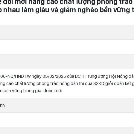
ề đổi mới nâng cao chất lượng phong trào
úp nhau làm giàu và giảm nghèo bền vững 
 06-NQ/HNDTW ngày 05/02/2025 của BCH Trung ương Hội Nông dân
âng cao chất lượng phong trào nông dân thi đua SXKD giỏi đoàn kết 
o bền vững trong giai đoạn mới
ỉnh