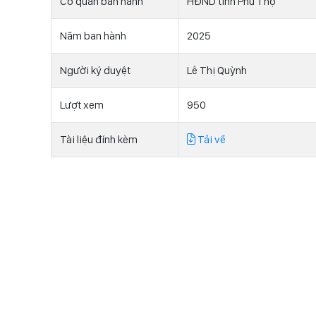
Cơ quan ban hành
HĐND tỉnh Phú Thọ
Năm ban hành
2025
Người ký duyệt
Lê Thị Quỳnh
Lượt xem
950
Tài liệu đính kèm
Tải về