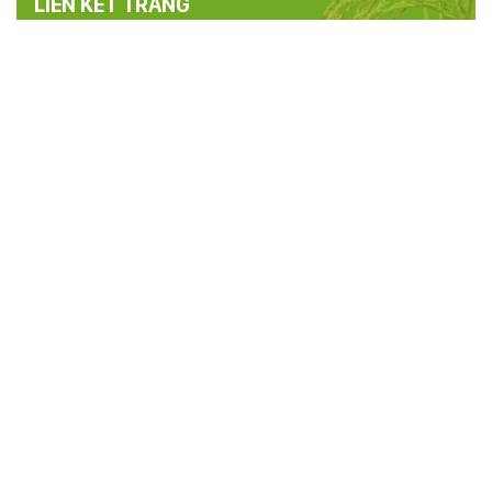
LIÊN KẾT TRANG
TRANG THÔNG TIN ĐIỆN TỬ HỘI NÔNG
DÂN TỈNH PHÚ THỌ
Cơ quan chủ quản:
Hội nông dân tỉnh Phú Thọ
Người chịu trách nhiệm chính:
Đ/c Hoàng Xuân Giao - Chủ tịch
Hội Nông dân tỉnh Phú Thọ
Điện thoại:
0210.3846.658 -
Fax:
0210.3816.393
Email:
thongtinhndphutho@gmail.com
Địa chỉ:
Phố Tân Việt, phường Việt Trì, tỉnh Phú Thọ
Thiết kế và Phát triển:
Trung tâm CNTT và Truyền thông - Sở
Thông tin và Truyền thông Phú Thọ
Khách online:
26