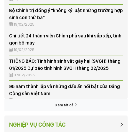
Bộ Chính trị đồng ý "không kỷ luật những trường hợp
sinh con thứ ba"
19/02/2025
Chi tiết 24 thành viên Chính phủ sau khi sắp xếp, tinh
gọn bộ máy
19/02/2025
THÔNG BÁO: Tình hình sinh vật gây hại (SVGH) tháng
01/2025 Dự báo tình hình SVGH tháng 02/2025
07/02/2025
95 năm thành lập và những dấu ấn nổi bật của Đảng
Cộng sản Việt Nam
03/02/2025
Xem tất cả
Tập huấn nghiệp vụ vay vốn Quỹ hỗ trợ nông dân
03/06/2024
NÔNG DÂN XÃ HƯƠNG NỘN THU HOẠCH LÚA VỤ CHIÊM
NGHIỆP VỤ CÔNG TÁC
XUÂN, TRIỂN KHAI KẾ HOẠCH SẢN XUẤT VỤ MÙA NĂM