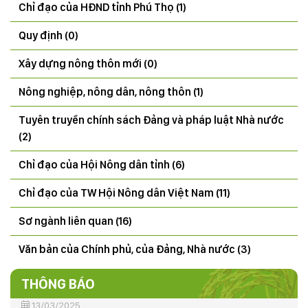
Chỉ đạo của HĐND tỉnh Phú Thọ (1)
Quy định (0)
Xây dựng nông thôn mới (0)
Nông nghiệp, nông dân, nông thôn (1)
Tuyên truyền chính sách Đảng và pháp luật Nhà nước
THÔNG BÁO Kết quả tổng điều tra tình hình sinh vật
(2)
gây hại (SVGH) đầu vụ, dự báo SVGH trên cây lúa vụ
Mùa 2026
Chỉ đạo của Hội Nông dân tỉnh (6)
22/07/2026
Chỉ đạo của TW Hội Nông dân Việt Nam (11)
CÔNG ĐIỆN V/v đảm bảo an toàn hạ du khi xả lũ hồ
thủy điện Hòa Bình
Sơ ngành liên quan (16)
18/07/2025
Văn bản của Chính phủ, của Đảng, Nhà nước (3)
50 năm ngày giải phóng miền Nam, thống nhất đất
nước (30/4/1975-30/4/2025)
THÔNG BÁO
13/03/2025