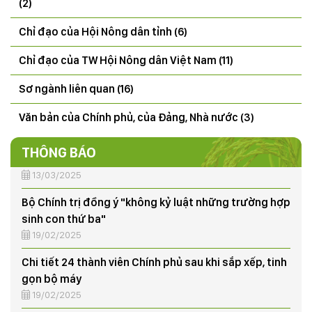
(2)
gây hại (SVGH) đầu vụ, dự báo SVGH trên cây lúa vụ
Mùa 2026
Chỉ đạo của Hội Nông dân tỉnh (6)
22/07/2026
Chỉ đạo của TW Hội Nông dân Việt Nam (11)
CÔNG ĐIỆN V/v đảm bảo an toàn hạ du khi xả lũ hồ
thủy điện Hòa Bình
Sơ ngành liên quan (16)
18/07/2025
Văn bản của Chính phủ, của Đảng, Nhà nước (3)
50 năm ngày giải phóng miền Nam, thống nhất đất
nước (30/4/1975-30/4/2025)
THÔNG BÁO
13/03/2025
Bộ Chính trị đồng ý "không kỷ luật những trường hợp
sinh con thứ ba"
19/02/2025
Chi tiết 24 thành viên Chính phủ sau khi sắp xếp, tinh
gọn bộ máy
19/02/2025
THÔNG BÁO: Tình hình sinh vật gây hại (SVGH) tháng