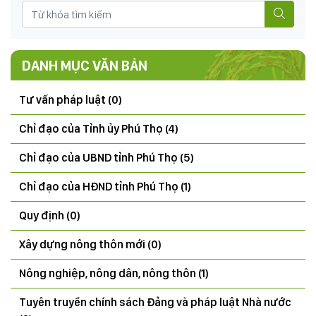
DANH MỤC VĂN BẢN
Tư vấn pháp luật (0)
Chỉ đạo của Tỉnh ủy Phú Thọ (4)
Chỉ đạo của UBND tỉnh Phú Thọ (5)
Chỉ đạo của HĐND tỉnh Phú Thọ (1)
Quy định (0)
Xây dựng nông thôn mới (0)
Nông nghiệp, nông dân, nông thôn (1)
Tuyên truyền chính sách Đảng và pháp luật Nhà nước
THÔNG BÁO Kết quả tổng điều tra tình hình sinh vật