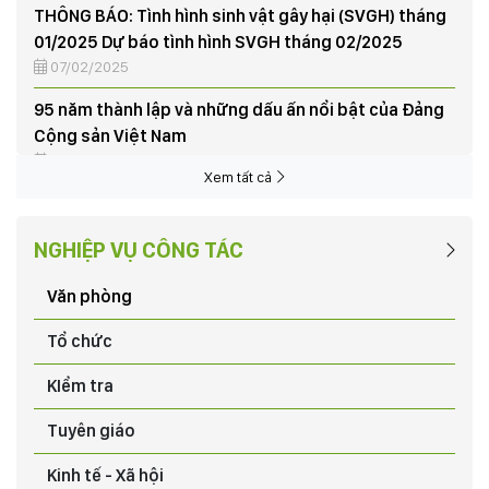
01/2025 Dự báo tình hình SVGH tháng 02/2025
07/02/2025
95 năm thành lập và những dấu ấn nổi bật của Đảng
Cộng sản Việt Nam
03/02/2025
Xem tất cả
Tập huấn nghiệp vụ vay vốn Quỹ hỗ trợ nông dân
03/06/2024
NGHIỆP VỤ CÔNG TÁC
NÔNG DÂN XÃ HƯƠNG NỘN THU HOẠCH LÚA VỤ CHIÊM
XUÂN, TRIỂN KHAI KẾ HOẠCH SẢN XUẤT VỤ MÙA NĂM
Văn phòng
2024
03/06/2024
Tổ chức
CHƯƠNG TRÌNH HỖ TRỢ PHÁT TRIỂN SẢN XUẤT CHO
KIểm tra
NÔNG DÂN XÃ THẠCH SƠN TỪ DỰ ÁN “CHĂN NUÔI BÒ
SNH SẢN”
Tuyên giáo
03/06/2024
Kinh tế - Xã hội
Chia tay đồng chí Dương Đình Khắc nhận nhiệm vụ