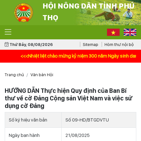
HỘI NÔNG DÂN TỈNH PHÚ
THỌ
Thứ Bảy, 08/08/2026
Sitemap
Hòm thư nội bộ
<<<Nhiệt liệt chào mừng kỷ niệm 300 năm Ngày sinh danh nhân v
Trang chủ
Văn bản Hội
HƯỚNG DẪN Thực hiện Quy định của Ban Bí
thư về cờ Đảng Cộng sản Việt Nam và việc sử
dụng cờ Đảng
Số ký hiệu văn bản
Số 09-HD/BTGDVTU
Ngày ban hành
21/08/2025