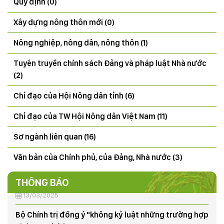
Quy định (0)
Xây dựng nông thôn mới (0)
Nông nghiệp, nông dân, nông thôn (1)
THÔNG BÁO Kết quả tổng điều tra tình hình sinh vật
Tuyên truyền chính sách Đảng và pháp luật Nhà nước
gây hại (SVGH) đầu vụ, dự báo SVGH trên cây lúa vụ
(2)
Mùa 2026
Chỉ đạo của Hội Nông dân tỉnh (6)
22/07/2026
Chỉ đạo của TW Hội Nông dân Việt Nam (11)
CÔNG ĐIỆN V/v đảm bảo an toàn hạ du khi xả lũ hồ
thủy điện Hòa Bình
Sơ ngành liên quan (16)
18/07/2025
Văn bản của Chính phủ, của Đảng, Nhà nước (3)
50 năm ngày giải phóng miền Nam, thống nhất đất
nước (30/4/1975-30/4/2025)
THÔNG BÁO
13/03/2025
Bộ Chính trị đồng ý "không kỷ luật những trường hợp
sinh con thứ ba"