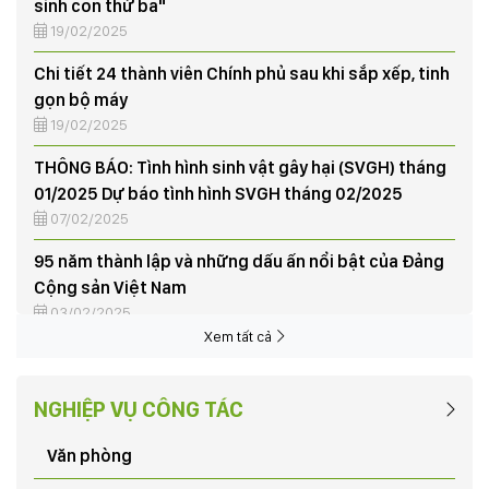
19/02/2025
Chi tiết 24 thành viên Chính phủ sau khi sắp xếp, tinh
gọn bộ máy
19/02/2025
THÔNG BÁO: Tình hình sinh vật gây hại (SVGH) tháng
01/2025 Dự báo tình hình SVGH tháng 02/2025
07/02/2025
95 năm thành lập và những dấu ấn nổi bật của Đảng
Cộng sản Việt Nam
03/02/2025
Tập huấn nghiệp vụ vay vốn Quỹ hỗ trợ nông dân
Xem tất cả
03/06/2024
NÔNG DÂN XÃ HƯƠNG NỘN THU HOẠCH LÚA VỤ CHIÊM
NGHIỆP VỤ CÔNG TÁC
XUÂN, TRIỂN KHAI KẾ HOẠCH SẢN XUẤT VỤ MÙA NĂM
2024
Văn phòng
03/06/2024